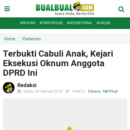
#PILIHAN
#TERPOPULER
#ADVERTORIAL
#GALERI
Home
Parlemen
Terbukti Cabuli Anak, Kejari
Eksekusi Oknum Anggota
DPRD Ini
Redaksi
Sabtu, 03 Februari 2018
14:04:23
Dibaca :
1417
Kali