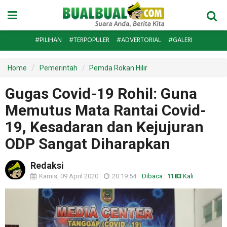
#PILIHAN
#TERPOPULER
#ADVERTORIAL
#GALERI
Home
Pemerintah
Pemda Rokan Hilir
Gugas Covid-19 Rohil: Guna
Memutus Mata Rantai Covid-
19, Kesadaran dan Kejujuran
ODP Sangat Diharapkan
Redaksi
Kamis, 09 April 2020
20:19:54
Dibaca :
1183
Kali