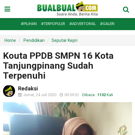
#PILIHAN
#TERPOPULER
#ADVERTORIAL
#GALERI
Home
Pendidikan
Seputar Kepri
Kouta PPDB SMPN 16 Kota
Tanjungpinang Sudah
Terpenuhi
Redaksi
Jumat, 24 Juli 2020
00:59:32
Dibaca :
1132
Kali