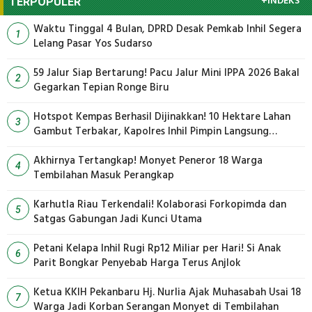
+INDEKS
TERPOPULER
Waktu Tinggal 4 Bulan, DPRD Desak Pemkab Inhil Segera
1
Lelang Pasar Yos Sudarso
59 Jalur Siap Bertarung! Pacu Jalur Mini IPPA 2026 Bakal
2
Gegarkan Tepian Ronge Biru
Hotspot Kempas Berhasil Dijinakkan! 10 Hektare Lahan
3
Gambut Terbakar, Kapolres Inhil Pimpin Langsung
Pemadaman
Akhirnya Tertangkap! Monyet Peneror 18 Warga
4
Tembilahan Masuk Perangkap
Karhutla Riau Terkendali! Kolaborasi Forkopimda dan
5
Satgas Gabungan Jadi Kunci Utama
Petani Kelapa Inhil Rugi Rp12 Miliar per Hari! Si Anak
6
Parit Bongkar Penyebab Harga Terus Anjlok
Ketua KKIH Pekanbaru Hj. Nurlia Ajak Muhasabah Usai 18
7
Warga Jadi Korban Serangan Monyet di Tembilahan