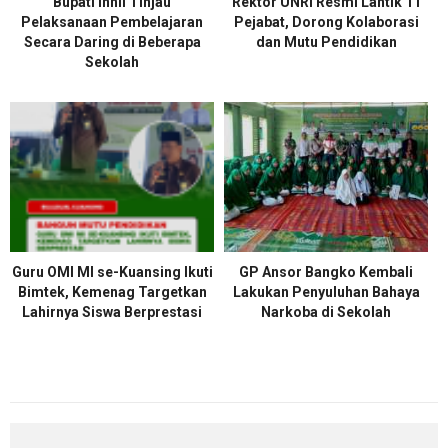
Bupati Inhil Tinjau
Rektor UNRI Resmi Lantik 11
Pelaksanaan Pembelajaran
Pejabat, Dorong Kolaborasi
Secara Daring di Beberapa
dan Mutu Pendidikan
Sekolah
Guru OMI MI se-Kuansing Ikuti
GP Ansor Bangko Kembali
Bimtek, Kemenag Targetkan
Lakukan Penyuluhan Bahaya
Lahirnya Siswa Berprestasi
Narkoba di Sekolah