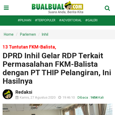
#PILIHAN
#TERPOPULER
#ADVERTORIAL
#GALERI
Home
Parlemen
Inhil
13 Tuntutan FKM-Balista,
DPRD Inhil Gelar RDP Terkait
Permasalahan FKM-Balista
dengan PT THIP Pelangiran, Ini
Hasilnya
Redaksi
Kamis, 27 Agustus 2020
19:46:10
Dibaca :
1654
Kali