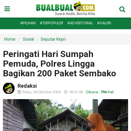
#PILIHAN
#TERPOPULER
#ADVERTORIAL
#GALERI
Home
Sosial
Seputar Kepri
Peringati Hari Sumpah
Pemuda, Polres Lingga
Bagikan 200 Paket Sembako
Redaksi
Rabu, 28 Oktober 2020
18:51:08
Dibaca :
796
Kali