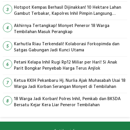
Hotspot Kempas Berhasil Dijinakkan! 10 Hektare Lahan
3
Gambut Terbakar, Kapolres Inhil Pimpin Langsung
Pemadaman
Akhirnya Tertangkap! Monyet Peneror 18 Warga
4
Tembilahan Masuk Perangkap
Karhutla Riau Terkendali! Kolaborasi Forkopimda dan
5
Satgas Gabungan Jadi Kunci Utama
Petani Kelapa Inhil Rugi Rp12 Miliar per Hari! Si Anak
6
Parit Bongkar Penyebab Harga Terus Anjlok
Ketua KKIH Pekanbaru Hj. Nurlia Ajak Muhasabah Usai 18
7
Warga Jadi Korban Serangan Monyet di Tembilahan
18 Warga Jadi Korban! Polres Inhil, Pemkab dan BKSDA
8
Bersatu Kejar Kera Liar Peneror Tembilahan