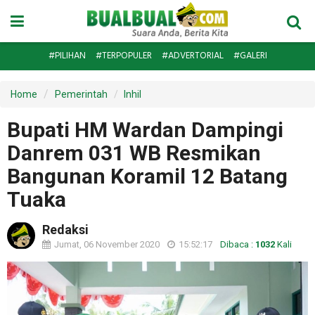
#PILIHAN
#TERPOPULER
#ADVERTORIAL
#GALERI
Home
Pemerintah
Inhil
Bupati HM Wardan Dampingi
Danrem 031 WB Resmikan
Bangunan Koramil 12 Batang
Tuaka
Redaksi
Jumat, 06 November 2020
15:52:17
Dibaca :
1032
Kali