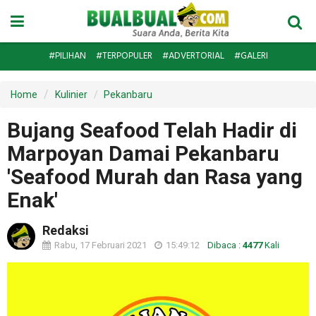
#PILIHAN
#TERPOPULER
#ADVERTORIAL
#GALERI
Home
Kulinier
Pekanbaru
Bujang Seafood Telah Hadir di
Marpoyan Damai Pekanbaru
'Seafood Murah dan Rasa yang
Enak'
Redaksi
Rabu, 17 Februari 2021
15:49:12
Dibaca :
4477
Kali