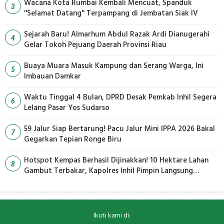
Wacana Kota Rumbai Kembali Mencuat, Spanduk
3
''Selamat Datang'' Terpampang di Jembatan Siak IV
Sejarah Baru! Almarhum Abdul Razak Ardi Dianugerahi
4
Gelar Tokoh Pejuang Daerah Provinsi Riau
Buaya Muara Masuk Kampung dan Serang Warga, Ini
5
Imbauan Damkar
Waktu Tinggal 4 Bulan, DPRD Desak Pemkab Inhil Segera
6
Lelang Pasar Yos Sudarso
59 Jalur Siap Bertarung! Pacu Jalur Mini IPPA 2026 Bakal
7
Gegarkan Tepian Ronge Biru
Hotspot Kempas Berhasil Dijinakkan! 10 Hektare Lahan
8
Gambut Terbakar, Kapolres Inhil Pimpin Langsung
Pemadaman
Ikuti kami di: