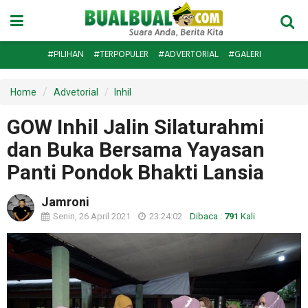
#PILIHAN
#TERPOPULER
#ADVERTORIAL
#GALERI
Home
Advetorial
Inhil
GOW Inhil Jalin Silaturahmi
dan Buka Bersama Yayasan
Panti Pondok Bhakti Lansia
Jamroni
Senin, 26 April 2021
23:24:02
Dibaca :
791
Kali