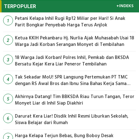
+INDEKS
TERPOPULER
Petani Kelapa Inhil Rugi Rp12 Miliar per Hari! Si Anak
1
Parit Bongkar Penyebab Harga Terus Anjlok
Ketua KKIH Pekanbaru Hj. Nurlia Ajak Muhasabah Usai 18
2
Warga Jadi Korban Serangan Monyet di Tembilahan
18 Warga Jadi Korban! Polres Inhil, Pemkab dan BKSDA
3
Bersatu Kejar Kera Liar Peneror Tembilahan
Tak Sekadar MoU! SPR Langsung Pertemukan PT TMC
4
dengan RS Awal Bros dan Ibnu Sina Bahas Kerja Sama
Pengelolaan Limbah
Akhirnya Datang! Tim BBKSDA Riau Turun Tangan, Teror
5
Monyet Liar di Inhil Siap Diakhiri
Darurat Kera Liar! Disdik Inhil Resmi Liburkan Sekolah,
6
Siswa Belajar dari Rumah
Harga Kelapa Terjun Bebas, Bung Boboy Desak
7