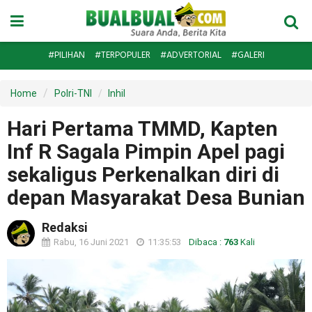
#PILIHAN
#TERPOPULER
#ADVERTORIAL
#GALERI
Home
Polri-TNI
Inhil
Hari Pertama TMMD, Kapten
Inf R Sagala Pimpin Apel pagi
sekaligus Perkenalkan diri di
depan Masyarakat Desa Bunian
Redaksi
Rabu, 16 Juni 2021
11:35:53
Dibaca :
763
Kali