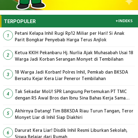
+INDEKS
TERPOPULER
Petani Kelapa Inhil Rugi Rp12 Miliar per Hari! Si Anak
1
Parit Bongkar Penyebab Harga Terus Anjlok
Ketua KKIH Pekanbaru Hj. Nurlia Ajak Muhasabah Usai 18
2
Warga Jadi Korban Serangan Monyet di Tembilahan
18 Warga Jadi Korban! Polres Inhil, Pemkab dan BKSDA
3
Bersatu Kejar Kera Liar Peneror Tembilahan
Tak Sekadar MoU! SPR Langsung Pertemukan PT TMC
4
dengan RS Awal Bros dan Ibnu Sina Bahas Kerja Sama
Pengelolaan Limbah
Akhirnya Datang! Tim BBKSDA Riau Turun Tangan, Teror
5
Monyet Liar di Inhil Siap Diakhiri
Darurat Kera Liar! Disdik Inhil Resmi Liburkan Sekolah,
6
Siswa Belajar dari Rumah