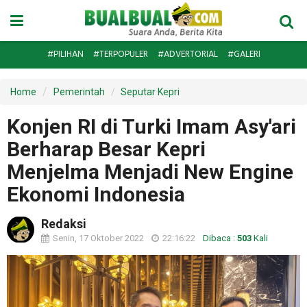
#PILIHAN
#TERPOPULER
#ADVERTORIAL
#GALERI
Home
Pemerintah
Seputar Kepri
Konjen RI di Turki Imam Asy'ari
Berharap Besar Kepri
Menjelma Menjadi New Engine
Ekonomi Indonesia
Redaksi
Senin, 17 Oktober 2022
22:16:22
Dibaca :
503
Kali