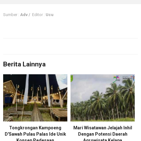
Sumber :
Adv /
Editor :
Ucu
Berita Lainnya
Tongkrongan Kampoeng
Mari Wisatawan Jelajah Inhil
D'Sawah Pulau Palas Ide Unik
Dengan Potensi Daerah
Konsep Pedesaan
Agrowisata Kelapa