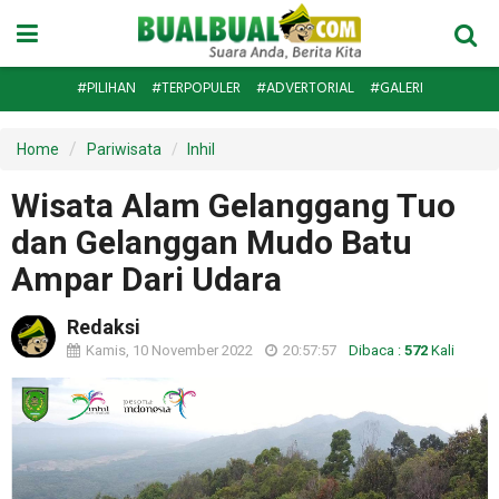
#PILIHAN
#TERPOPULER
#ADVERTORIAL
#GALERI
Home
Pariwisata
Inhil
Wisata Alam Gelanggang Tuo
dan Gelanggan Mudo Batu
Ampar Dari Udara
Redaksi
Kamis, 10 November 2022
20:57:57
Dibaca :
572
Kali