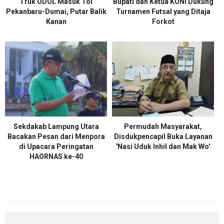
Truk ODOL Masuk Tol
Bupati dan Ketua KONI Dukung
Pekanbaru-Dumai, Putar Balik
Turnamen Futsal yang Ditaja
Kanan
Forkot
Sekdakab Lampung Utara
Permudah Masyarakat,
Bacakan Pesan dari Menpora
Disdukpencapil Buka Layanan
di Upacara Peringatan
'Nasi Uduk Inhil dan Mak Wo'
HAORNAS ke-40