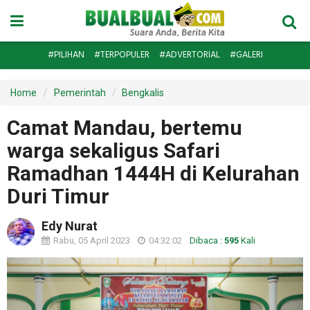
#PILIHAN
#TERPOPULER
#ADVERTORIAL
#GALERI
Home
Pemerintah
Bengkalis
Camat Mandau, bertemu
warga sekaligus Safari
Ramadhan 1444H di Kelurahan
Duri Timur
Edy Nurat
Rabu, 05 April 2023
04:32:02
Dibaca :
595
Kali