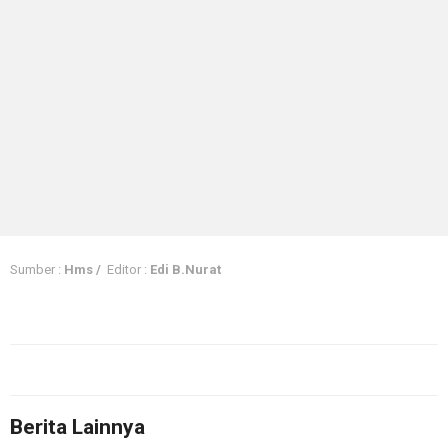
Sumber :
Hms /
Editor :
Edi B.Nurat
Berita Lainnya