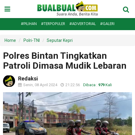
#PILIHAN
#TERPOPULER
#ADVERTORIAL
#GALERI
Home
Polri-TNI
Seputar Kepri
Polres Bintan Tingkatkan
Patroli Dimasa Mudik Lebaran
Redaksi
Senin, 08 April 2024
21:22:56
Dibaca :
979
Kali