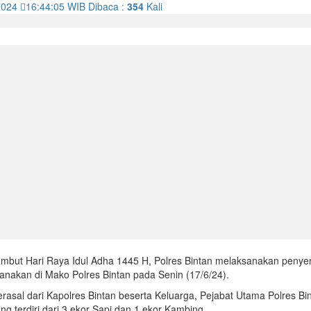
2024
16:44:05
WIB
Dibaca :
354
Kali
but Hari Raya Idul Adha 1445 H, Polres Bintan melaksanakan penye
anakan di Mako Polres Bintan pada Senin (17/6/24).
asal dari Kapolres Bintan beserta Keluarga, Pejabat Utama Polres Bi
ng terdiri dari 3 ekor Sapi dan 1 ekor Kambing.