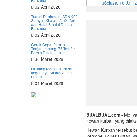
Bersama
Selasa, 18 Juni 
02 April 2026
Tradisi Perdana di SDN 002
Selayar, Khatam Al-Qur’an
dan Halal Bihalal Digelar
Bersama
02 April 2026
Gerak Cepat Pemko
Tanjungpinang, 75 Ton Air
Bersih Disalurkan
30 Maret 2026
Dituding Membuat Bazar
Ilegal, Ayu Sitorus Angkat
Bicara
01 Maret 2026
BUALBUAL.com -
Menyam
hewan kurban yang dilaks
Hewan Kurban tersebut ber
Personel Polres Bintan, ya