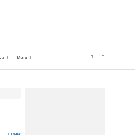
wa
More
Cetak