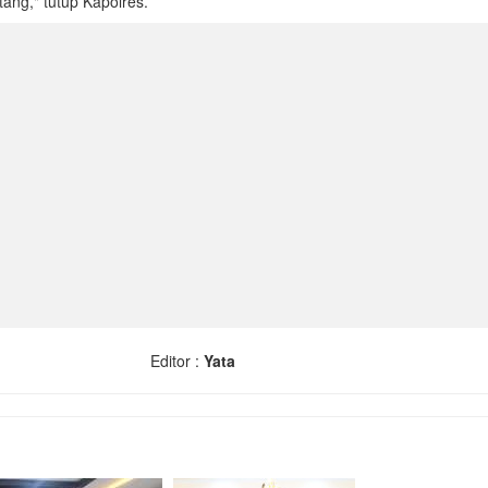
ng," tutup Kapolres.
Editor :
Yata