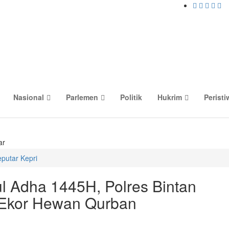
Nasional
Parlemen
Politik
Hukrim
Peristi
ar
putar Kepri
ul Adha 1445H, Polres Bintan
 Ekor Hewan Qurban