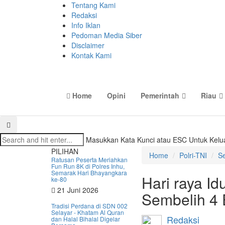
Tentang Kami
Redaksi
Info Iklan
Pedoman Media Siber
Disclaimer
Kontak Kami
Home
Opini
Pemerintah
Riau
Masukkan Kata Kunci atau ESC Untuk Kelu
PILIHAN
Home
Polri-TNI
Se
Ratusan Peserta Meriahkan
Fun Run 8K di Polres Inhu,
Semarak Hari Bhayangkara
Hari raya Id
ke-80
21 Juni 2026
Sembelih 4
Tradisi Perdana di SDN 002
Selayar - Khatam Al Quran
Redaksi
dan Halal Bihalal Digelar