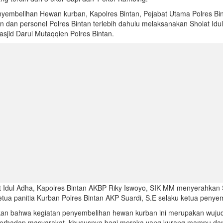
embelihan Hewan kurban, Kapolres Bintan, Pejabat Utama Polres Bin
n dan personel Polres Bintan terlebih dahulu melaksanakan Sholat Idu
sjid Darul Mutaqqien Polres Bintan.
at Idul Adha, Kapolres Bintan AKBP Riky Iswoyo, SIK MM menyerahkan 
tua panitia Kurban Polres Bintan AKP Suardi, S.E selaku ketua penye
kan bahwa kegiatan penyembelihan hewan kurban ini merupakan wuju
n terhadap masyarakat, khususnya bagi mereka yang kurang mampu da