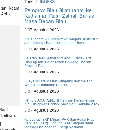
Terkini
+INDEKS
tan, Ketua
Pemprov Riau Silaturahmi ke
l Adha
Kediaman Rusli Zainal, Bahas
Masa Depan Riau
07 Agustus 2026
PHR Tanam 700 Mangrove Tangani Krisis Iklim
dan Lindungi Keanekaragaman Hayati
07 Agustus 2026
Sejarah Baru! Almarhum Abdul Razak Ardi
Dianugerahi Gelar Tokoh Pejuang Daerah
Provinsi Riau
07 Agustus 2026
Buaya Muara Masuk Kampung dan Serang
Warga, Ini Imbauan Damkar
07 Agustus 2026
INHIL SIAGA PENUH! Ratusan Personel dan
Alat Disiapkan Hadapi Ancaman Karhutla 2026
Sapi
07 Agustus 2026
mbelihan.
Koloborasi SKK Migas, PHR dan Polda Riau
Perkuat Sinergi Lindungi Aset Negara demi
d
Menjaga Ketahanan Energi Nasional
n berhak