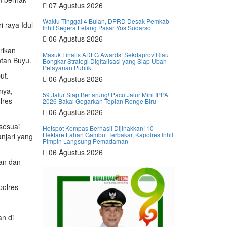
07 Agustus 2026
Waktu Tinggal 4 Bulan, DPRD Desak Pemkab
 raya Idul
Inhil Segera Lelang Pasar Yos Sudarso
06 Agustus 2026
rikan
Masuk Finalis ADLG Awards! Sekdaprov Riau
ntan Buyu.
Bongkar Strategi Digitalisasi yang Siap Ubah
Pelayanan Publik
ut.
06 Agustus 2026
nya,
59 Jalur Siap Bertarung! Pacu Jalur Mini IPPA
lres
2026 Bakal Gegarkan Tepian Ronge Biru
06 Agustus 2026
sesuai
Hotspot Kempas Berhasil Dijinakkan! 10
Hektare Lahan Gambut Terbakar, Kapolres Inhil
njari yang
Pimpin Langsung Pemadaman
06 Agustus 2026
an dan
polres
an di