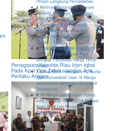
Pimpin Langsung Pemadaman
4
Akhirnya Tertangkap! Monyet
Peneror 18 Warga Tembilahan
Masuk Perangkap
5
Karhutla Riau Terkendali!
Kolaborasi Forkopimda dan
ram
Satgas Gabungan Jadi Kunci
Utama
6
Petani Kelapa Inhil Rugi Rp12
Miliar per Hari! Si Anak Parit
Bongkar Penyebab Harga Terus
Penegasan Kapolda Riau Irjen Iqbal
Anjlok
Pada Apel Ops Zebra: Jangan Ada
7
Ketua KKIH Pekanbaru Hj. Nurlia
Perilaku Arogan
Ajak Muhasabah Usai 18 Warga
Jadi Korban Serangan Monyet di
Tembilahan
8
18 Warga Jadi Korban! Polres
Inhil, Pemkab dan BKSDA Bersatu
Kejar Kera Liar Peneror
Tembilahan