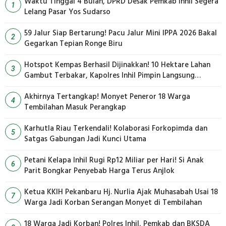
Waktu Tinggal 4 Bulan, DPRD Desak Pemkab Inhil Segera
1
Lelang Pasar Yos Sudarso
59 Jalur Siap Bertarung! Pacu Jalur Mini IPPA 2026 Bakal
2
Gegarkan Tepian Ronge Biru
Hotspot Kempas Berhasil Dijinakkan! 10 Hektare Lahan
3
Gambut Terbakar, Kapolres Inhil Pimpin Langsung
Pemadaman
Akhirnya Tertangkap! Monyet Peneror 18 Warga
4
Tembilahan Masuk Perangkap
Karhutla Riau Terkendali! Kolaborasi Forkopimda dan
5
Satgas Gabungan Jadi Kunci Utama
Petani Kelapa Inhil Rugi Rp12 Miliar per Hari! Si Anak
6
Parit Bongkar Penyebab Harga Terus Anjlok
Ketua KKIH Pekanbaru Hj. Nurlia Ajak Muhasabah Usai 18
7
Warga Jadi Korban Serangan Monyet di Tembilahan
18 Warga Jadi Korban! Polres Inhil, Pemkab dan BKSDA