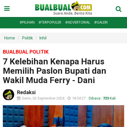
#PILIHAN
#TERPOPULER
#ADVERTORIAL
#GALERI
Home
Politik
Inhil
BUALBUAL POLITIK
7 Kelebihan Kenapa Harus
Memilih Paslon Bupati dan
Wakil Muda Ferry - Dani
Redaksi
Senin, 02 September 2024
18:54:27
Dibaca :
723
Kali