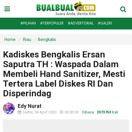
#PILIHAN
#TERPOPULER
#ADVERTORIAL
#GALERI
Home
Riau
Bengkalis
Kadiskes Bengkalis Ersan
Saputra TH : Waspada Dalam
Membeli Hand Sanitizer, Mesti
Tertera Label Diskes RI Dan
Disperindag
Edy Nurat
Sabtu, 04 April 2020
00:00:00
Dibaca :
2073763
Kali