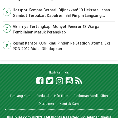
Hotspot Kempas Berhasil Dijinakkan! 10 Hektare Lahan
6
Gambut Terbakar, Kapolres Inhil Pimpin Langsung
Pemadaman
Akhirnya Tertangkap! Monyet Peneror 18 Warga
7
Tembilahan Masuk Perangkap
Resmi! Kantor KONI Riau Pindah ke Stadion Utama, Eks
8
PON 2012 Mulai Dihidupkan
Ikuti kami di:
Tentang Kami
Redaksi
Info Iklan
Pedoman Media Siber
Disclaimer
Kontak Kami
Bualbual.com ©2020 | All Rights Reserved By
Delapan Media