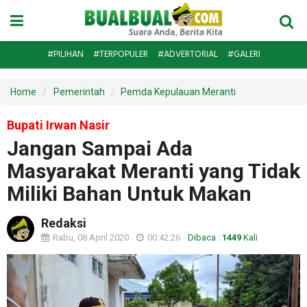
#PILIHAN
#TERPOPULER
#ADVERTORIAL
#GALERI
Home
Pemerintah
Pemda Kepulauan Meranti
Bupati Irwan Nasir
Jangan Sampai Ada
Masyarakat Meranti yang Tidak
Miliki Bahan Untuk Makan
Redaksi
Rabu, 08 April 2020
00:42:26
Dibaca :
1449
Kali