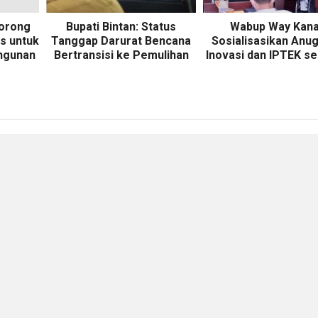
Dorong
Bupati Bintan: Status
Wabup Way Kan
is untuk
Tanggap Darurat Bencana
Sosialisasikan Anu
ngunan
Bertransisi ke Pemulihan
Inovasi dan IPTEK ser