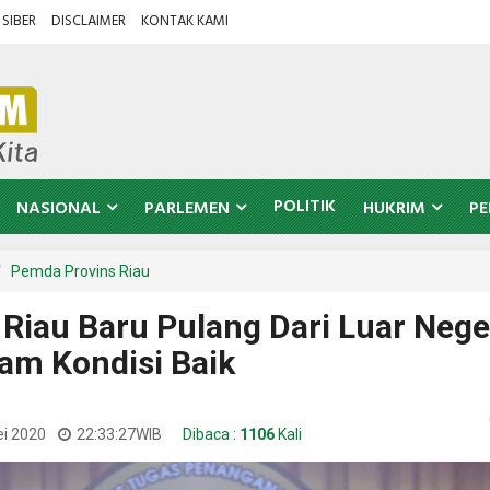
SIBER
DISCLAIMER
KONTAK KAMI
POLITIK
NASIONAL
PARLEMEN
HUKRIM
PE
Pemda Provins Riau
Riau Baru Pulang Dari Luar Nege
lam Kondisi Baik
ei 2020
22:33:27
WIB
Dibaca :
1106
Kali