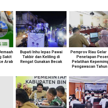
 Jemaah
Bupati Inhu lepas Pawai
Pemprov Riau Gelar
g Sakit
Takbir dan Keliling di
Penetapan Peser
ke Arab
Rengat Gunakan Becak
Pelatihan Kepemim
Pengawasan Tahun