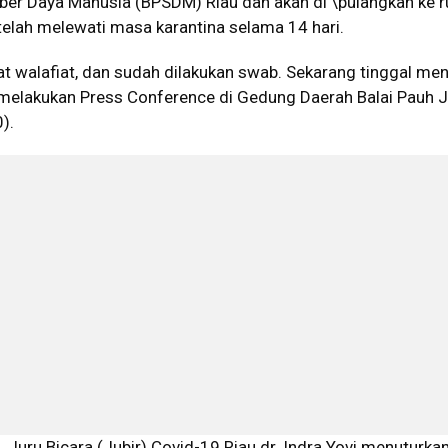
r Daya Manusia (BPSDM) Riau dan akan di \pulangkan ke 
telah melewati masa karantina selama 14 hari.
at walafiat, dan sudah dilakukan swab. Sekarang tinggal m
t melakukan Press Conference di Gedung Daerah Balai Pauh J
).
Juru Bicara (Jubir) Covid-19 Riau dr. Indra Yovi menuturka