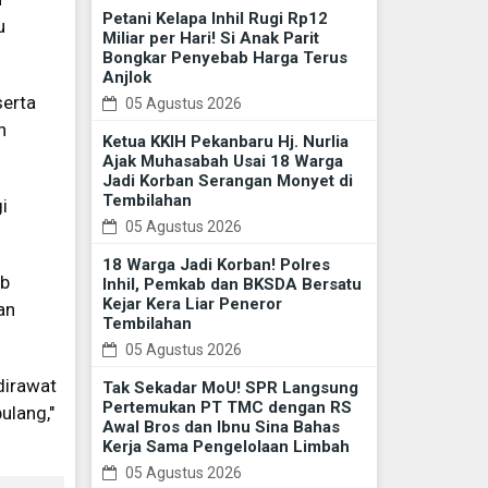
Petani Kelapa Inhil Rugi Rp12
u
Miliar per Hari! Si Anak Parit
Bongkar Penyebab Harga Terus
Anjlok
serta
05 Agustus 2026
h
Ketua KKIH Pekanbaru Hj. Nurlia
Ajak Muhasabah Usai 18 Warga
Jadi Korban Serangan Monyet di
Tembilahan
i
05 Agustus 2026
18 Warga Jadi Korban! Polres
ab
Inhil, Pemkab dan BKSDA Bersatu
Kejar Kera Liar Peneror
an
Tembilahan
05 Agustus 2026
dirawat
Tak Sekadar MoU! SPR Langsung
Pertemukan PT TMC dengan RS
ulang,"
Awal Bros dan Ibnu Sina Bahas
Kerja Sama Pengelolaan Limbah
05 Agustus 2026