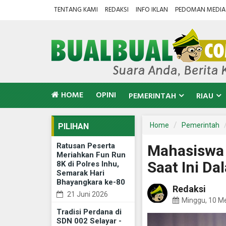
TENTANG KAMI
REDAKSI
INFO IKLAN
PEDOMAN MEDIA 
HOME
OPINI
PEMERINTAH
RIAU
Home
Pemerintah
PILIHAN
Ratusan Peserta
Mahasiswa 
Meriahkan Fun Run
Saat Ini Da
8K di Polres Inhu,
Semarak Hari
Bhayangkara ke-80
Redaksi
21 Juni 2026
Minggu, 10 M
Tradisi Perdana di
SDN 002 Selayar -