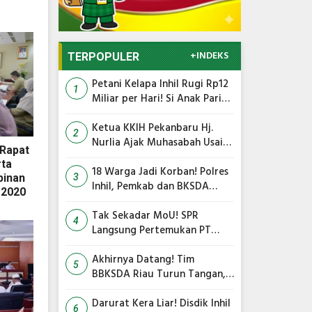
+INDEKS
TERPOPULER
Petani Kelapa Inhil Rugi Rp12
1
Miliar per Hari! Si Anak Parit
Bongkar Penyebab Harga
Terus Anjlok
Ketua KKIH Pekanbaru Hj.
2
Nurlia Ajak Muhasabah Usai
 Rapat
18 Warga Jadi Korban
ta
Serangan Monyet di
18 Warga Jadi Korban! Polres
pinan
3
Tembilahan
Inhil, Pemkab dan BKSDA
 2020
Bersatu Kejar Kera Liar
Peneror Tembilahan
Tak Sekadar MoU! SPR
4
Langsung Pertemukan PT
TMC dengan RS Awal Bros
dan Ibnu Sina Bahas Kerja
Akhirnya Datang! Tim
5
Sama Pengelolaan Limbah
BBKSDA Riau Turun Tangan,
Teror Monyet Liar di Inhil
Siap Diakhiri
Darurat Kera Liar! Disdik Inhil
6