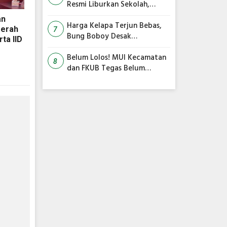
Resmi Liburkan Sekolah,
Siswa Belajar dari Rumah
an
Harga Kelapa Terjun Bebas,
gerah
7
Bung Boboy Desak
ta IID
Pemerintah Pusat Segera
Selamatkan Petani!
Belum Lolos! MUI Kecamatan
8
dan FKUB Tegas Belum
Rekomendasikan Surau
Minhajus Sunnah Jadi Masjid