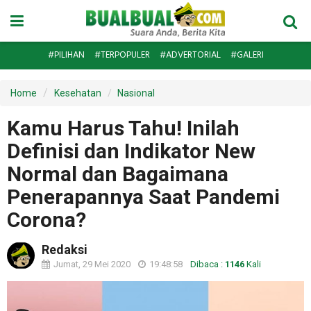
#PILIHAN
#TERPOPULER
#ADVERTORIAL
#GALERI
Home
Kesehatan
Nasional
Kamu Harus Tahu! Inilah
Definisi dan Indikator New
Normal dan Bagaimana
Penerapannya Saat Pandemi
Corona?
Redaksi
Jumat, 29 Mei 2020
19:48:58
Dibaca :
1146
Kali