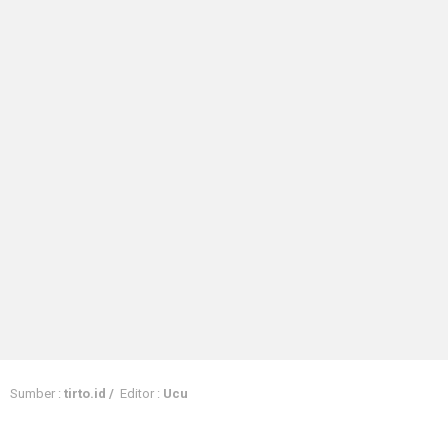
Sumber :
tirto.id /
Editor :
Ucu