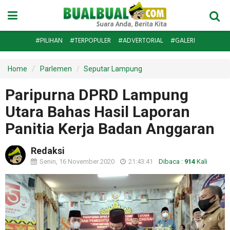
#PILIHAN
#TERPOPULER
#ADVERTORIAL
#GALERI
Home
Parlemen
Seputar Lampung
Paripurna DPRD Lampung
Utara Bahas Hasil Laporan
Panitia Kerja Badan Anggaran
Redaksi
Senin, 16 November 2020
21:43:41
Dibaca :
914
Kali