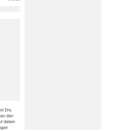
ol Drs.
tan dan
ut dalam
ngan