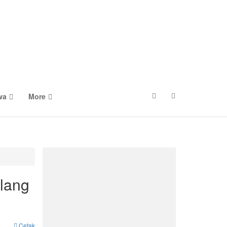
wa
More
lang
Cetak