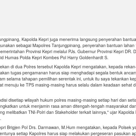
jungpinang, Kapolda Kepri juga menerima langsung penyerahan bantu
gunakan sebagai Mapolres Tanjungpinang, penyerahan bantuan lahan 
pemerintahan Provinsi Kepri melalui PJs. Gubernur Provinsi Kepri DR. D
abid Humas Polda Kepri Kombes Pol Harry Goldenhardt S.
kan di dua Polres tersebut Kapolda Kepri mengatakan, kepada rekan
akan tugas pengamanan harus siap menghadapi segala bentuk anca
am selama tahapan pemilihan serentak ini, untuk itu saya tekankan k
kat menuju ke TPS masing-masing harus selalu dalam keadaan sehat 
ndisi disetiap wilayah hukum polres masing-masing setiap hari dan seti
itingkatkan untuk menjamin rasa aman ditengah-tengah masyarakat da
ang melibatkan TNI-Polri dan Stakeholder terkait lainnya," ujar Kapolda 
.
epri Brigjen Pol Drs. Darmawan, M.Hum mengatakan, kepada Polsek y
 tentunya setiap Kapolres harus siap melakukan pergeseran pasukan ap