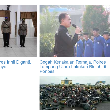
es Inhil Diganti,
Cegah Kenakalan Remaja, Polres
nya
Lampung Utara Lakukan Binluh di
Ponpes