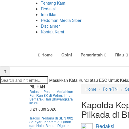
Tentang Kami
Redaksi
Info Iklan
Pedoman Media Siber
Disclaimer
Kontak Kami
Home
Opini
Pemerintah
Riau
Masukkan Kata Kunci atau ESC Untuk Kelu
PILIHAN
Home
Polri-TNI
Se
Ratusan Peserta Meriahkan
Fun Run 8K di Polres Inhu,
Semarak Hari Bhayangkara
Kapolda Ke
ke-80
21 Juni 2026
Pilkada di 
Tradisi Perdana di SDN 002
Selayar - Khatam Al Quran
Redaksi
dan Halal Bihalal Digelar