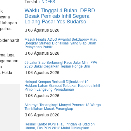
Terkini
+INDEKS
Waktu Tinggal 4 Bulan, DPRD
ek
Desak Pemkab Inhil Segera
ncana
Lelang Pasar Yos Sudarso
i tahapan
polres
06 Agustus 2026
Masuk Finalis ADLG Awards! Sekdaprov Riau
oldenhardt
Bongkar Strategi Digitalisasi yang Siap Ubah
Pelayanan Publik
06 Agustus 2026
ama juga
pengamanan
59 Jalur Siap Bertarung! Pacu Jalur Mini IPPA
ga
2026 Bakal Gegarkan Tepian Ronge Biru
s Polda
06 Agustus 2026
Hotspot Kempas Berhasil Dijinakkan! 10
Hektare Lahan Gambut Terbakar, Kapolres Inhil
Pimpin Langsung Pemadaman
06 Agustus 2026
Akhirnya Tertangkap! Monyet Peneror 18 Warga
Tembilahan Masuk Perangkap
06 Agustus 2026
Resmi! Kantor KONI Riau Pindah ke Stadion
Utama, Eks PON 2012 Mulai Dihidupkan