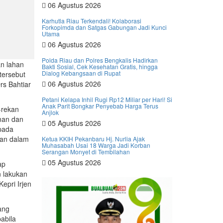
06 Agustus 2026
Karhutla Riau Terkendali! Kolaborasi
Forkopimda dan Satgas Gabungan Jadi Kunci
Utama
06 Agustus 2026
Polda Riau dan Polres Bengkalis Hadirkan
an lahan
Bakti Sosial, Cek Kesehatan Gratis, hingga
Dialog Kebangsaan di Rupat
tersebut
06 Agustus 2026
rs Bahtiar
Petani Kelapa Inhil Rugi Rp12 Miliar per Hari! Si
Anak Parit Bongkar Penyebab Harga Terus
-rekan
Anjlok
man dan
05 Agustus 2026
epada
dan dalam
Ketua KKIH Pekanbaru Hj. Nurlia Ajak
Muhasabah Usai 18 Warga Jadi Korban
Serangan Monyet di Tembilahan
05 Agustus 2026
ap
n lakukan
Kepri Irjen
ang
abila