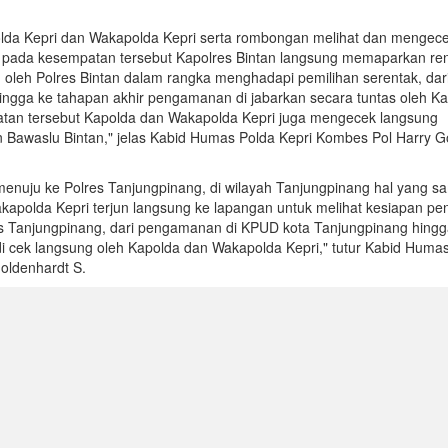
lda Kepri dan Wakapolda Kepri serta rombongan melihat dan mengec
n, pada kesempatan tersebut Kapolres Bintan langsung memaparkan re
oleh Polres Bintan dalam rangka menghadapi pemilihan serentak, dar
hingga ke tahapan akhir pengamanan di jabarkan secara tuntas oleh Ka
atan tersebut Kapolda dan Wakapolda Kepri juga mengecek langsung
Bawaslu Bintan," jelas Kabid Humas Polda Kepri Kombes Pol Harry G
enuju ke Polres Tanjungpinang, di wilayah Tanjungpinang hal yang s
kapolda Kepri terjun langsung ke lapangan untuk melihat kesiapan 
es Tanjungpinang, dari pengamanan di KPUD kota Tanjungpinang hing
 cek langsung oleh Kapolda dan Wakapolda Kepri," tutur Kabid Huma
oldenhardt S.