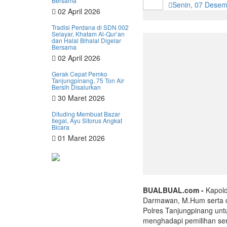
Bersama
Senin, 07 Dese
02 April 2026
Tradisi Perdana di SDN 002
Selayar, Khatam Al-Qur’an
dan Halal Bihalal Digelar
Bersama
02 April 2026
Gerak Cepat Pemko
Tanjungpinang, 75 Ton Air
Bersih Disalurkan
30 Maret 2026
Dituding Membuat Bazar
Ilegal, Ayu Sitorus Angkat
Bicara
01 Maret 2026
BUALBUAL.com -
Kapolda
Darmawan, M.Hum serta di
Polres Tanjungpinang unt
menghadapi pemilihan se