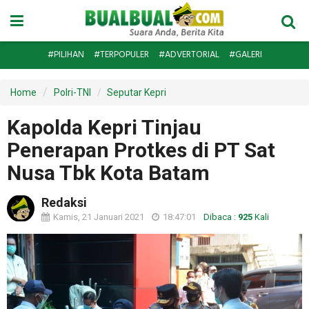
#PILIHAN
#TERPOPULER
#ADVERTORIAL
#GALERI
Home
Polri-TNI
Seputar Kepri
Kapolda Kepri Tinjau
Penerapan Protkes di PT Sat
Nusa Tbk Kota Batam
Redaksi
Kamis, 21 Januari 2021
18:47:01
Dibaca :
925
Kali