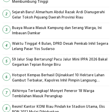
Membumbung Tinggi
Sejarah Baru! Almarhum Abdul Razak Ardi Dianugerahi
2
Gelar Tokoh Pejuang Daerah Provinsi Riau
Buaya Muara Masuk Kampung dan Serang Warga, Ini
3
Imbauan Damkar
Waktu Tinggal 4 Bulan, DPRD Desak Pemkab Inhil Segera
4
Lelang Pasar Yos Sudarso
59 Jalur Siap Bertarung! Pacu Jalur Mini IPPA 2026 Bakal
5
Gegarkan Tepian Ronge Biru
Hotspot Kempas Berhasil Dijinakkan! 10 Hektare Lahan
6
Gambut Terbakar, Kapolres Inhil Pimpin Langsung
Pemadaman
Akhirnya Tertangkap! Monyet Peneror 18 Warga
7
Tembilahan Masuk Perangkap
Resmi! Kantor KONI Riau Pindah ke Stadion Utama, Eks
8
PON 2012 Mulai Dihidupkan