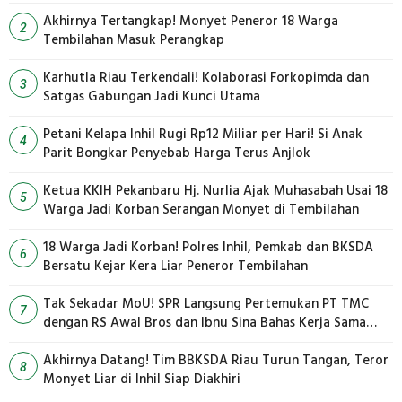
Akhirnya Tertangkap! Monyet Peneror 18 Warga
2
Tembilahan Masuk Perangkap
Karhutla Riau Terkendali! Kolaborasi Forkopimda dan
3
Satgas Gabungan Jadi Kunci Utama
Petani Kelapa Inhil Rugi Rp12 Miliar per Hari! Si Anak
4
Parit Bongkar Penyebab Harga Terus Anjlok
Ketua KKIH Pekanbaru Hj. Nurlia Ajak Muhasabah Usai 18
5
Warga Jadi Korban Serangan Monyet di Tembilahan
18 Warga Jadi Korban! Polres Inhil, Pemkab dan BKSDA
6
Bersatu Kejar Kera Liar Peneror Tembilahan
Tak Sekadar MoU! SPR Langsung Pertemukan PT TMC
7
dengan RS Awal Bros dan Ibnu Sina Bahas Kerja Sama
Pengelolaan Limbah
Akhirnya Datang! Tim BBKSDA Riau Turun Tangan, Teror
8
Monyet Liar di Inhil Siap Diakhiri