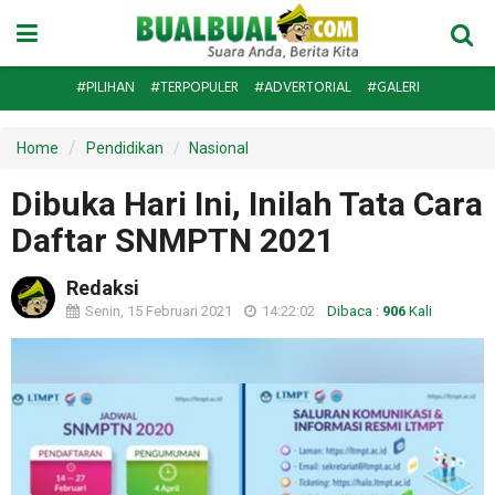
#PILIHAN
#TERPOPULER
#ADVERTORIAL
#GALERI
Home
Pendidikan
Nasional
Dibuka Hari Ini, Inilah Tata Cara
Daftar SNMPTN 2021
Redaksi
Senin, 15 Februari 2021
14:22:02
Dibaca :
906
Kali