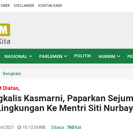
SIBER
DISCLAIMER
KONTAK KAMI
POLITIK
NASIONAL
PARLEMEN
HUKRIM
PE
Bengkalis
 Diatas,
gkalis Kasmarni, Paparkan Sejum
Lingkungan Ke Mentri Siti Nurba
ril 2021
10:13:56
WIB
Dibaca :
760
Kali