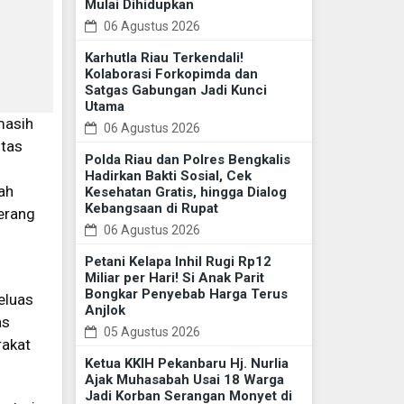
Mulai Dihidupkan
06 Agustus 2026
Karhutla Riau Terkendali!
Kolaborasi Forkopimda dan
Satgas Gabungan Jadi Kunci
Utama
masih
06 Agustus 2026
itas
Polda Riau dan Polres Bengkalis
Hadirkan Bakti Sosial, Cek
ah
Kesehatan Gratis, hingga Dialog
Kebangsaan di Rupat
erang
06 Agustus 2026
Petani Kelapa Inhil Rugi Rp12
Miliar per Hari! Si Anak Parit
Bongkar Penyebab Harga Terus
eluas
Anjlok
as
05 Agustus 2026
rakat
Ketua KKIH Pekanbaru Hj. Nurlia
Ajak Muhasabah Usai 18 Warga
Jadi Korban Serangan Monyet di