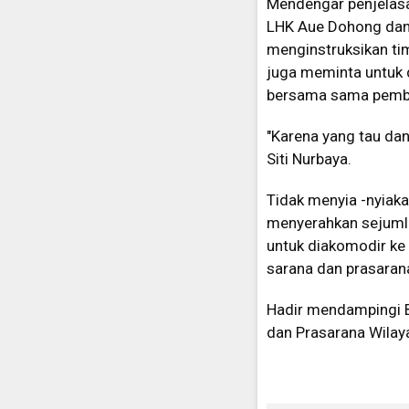
Mendengar penjelasan
LHK Aue Dohong dan 
menginstruksikan tim
juga meminta untuk
bersama sama pemba
"Karena yang tau dan
Siti Nurbaya.
Tidak menyia -nyiak
menyerahkan sejumla
untuk diakomodir k
sarana dan prasaran
Hadir mendampingi Bu
dan Prasarana Wila