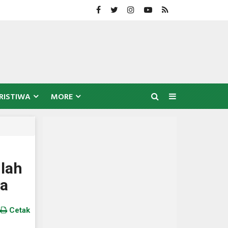
RISTIWA
MORE
lah
ya
Cetak