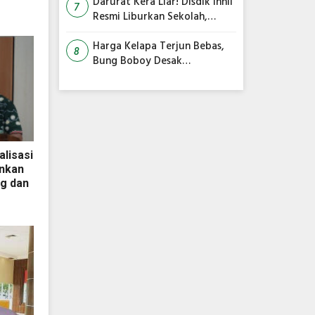
Siap Diakhiri
Darurat Kera Liar! Disdik Inhil
7
Resmi Liburkan Sekolah,
Siswa Belajar dari Rumah
Harga Kelapa Terjun Bebas,
8
Bung Boboy Desak
Pemerintah Pusat Segera
Selamatkan Petani!
alisasi
nkan
g dan