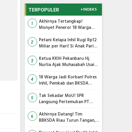
+INDEKS
TERPOPULER
Akhirnya Tertangkap!
1
Monyet Peneror 18 Warga
Tembilahan Masuk Perangkap
Petani Kelapa Inhil Rugi Rp12
2
Miliar per Hari! Si Anak Parit
Bongkar Penyebab Harga
Terus Anjlok
Ketua KKIH Pekanbaru Hj.
3
Nurlia Ajak Muhasabah Usai
18 Warga Jadi Korban
Serangan Monyet di
18 Warga Jadi Korban! Polres
4
Tembilahan
Inhil, Pemkab dan BKSDA
Bersatu Kejar Kera Liar
Peneror Tembilahan
Tak Sekadar MoU! SPR
5
Langsung Pertemukan PT
TMC dengan RS Awal Bros
dan Ibnu Sina Bahas Kerja
Akhirnya Datang! Tim
6
Sama Pengelolaan Limbah
BBKSDA Riau Turun Tangan,
Teror Monyet Liar di Inhil