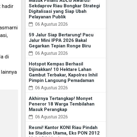
Masuk Finalis ADLG Awards!
 hadir
Sekdaprov Riau Bongkar Strategi
Digitalisasi yang Siap Ubah
Pelayanan Publik
06 Agustus 2026
Kasmarni
asi,
59 Jalur Siap Bertarung! Pacu
Jalur Mini IPPA 2026 Bakal
Gegarkan Tepian Ronge Biru
06 Agustus 2026
a di
Hotspot Kempas Berhasil
Dijinakkan! 10 Hektare Lahan
lainnya
Gambut Terbakar, Kapolres Inhil
Pimpin Langsung Pemadaman
06 Agustus 2026
Akhirnya Tertangkap! Monyet
Peneror 18 Warga Tembilahan
Masuk Perangkap
06 Agustus 2026
Resmi! Kantor KONI Riau Pindah
ke Stadion Utama, Eks PON 2012