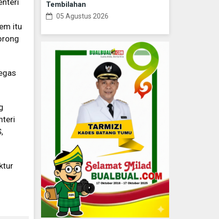
enteri
Tembilahan
05 Agustus 2026
em itu
orong
tegas
g
teri
,
ktur