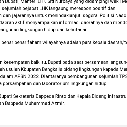
 Bupati, Menteri LHK Siti Nurbaya yang didampingi wakil M
sejumlah pejabat LHK langsung merespon positif dan
 dan jajarannya untuk menindaklanjuti segera. Politisi Nasd
 daerah aktif menyampaikan informasi daerahnya dan mend
ngunan lingkungan hidup dan kehutanan.
 benar benar faham wilayahnya adalah para kepala daerah,"
an kesempatan baik itu, Bupati pada saat bersamaan langsun
h usulan Kbupaten Bengkalis bidang lingkungan kepada Men
e dalam APBN 2022. Diantaranya pembangunan sejumlah TPS
a persampahan dan laboratorium lingkungan hidup.
pati Sekretaris Bappeda Rinto dan Kepala Bidang Infrastru
yah Bappeda Muhammad Azmir.