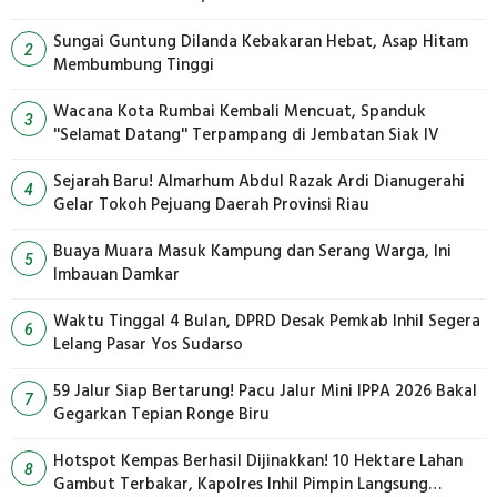
Sungai Guntung Dilanda Kebakaran Hebat, Asap Hitam
2
Membumbung Tinggi
Wacana Kota Rumbai Kembali Mencuat, Spanduk
3
''Selamat Datang'' Terpampang di Jembatan Siak IV
Sejarah Baru! Almarhum Abdul Razak Ardi Dianugerahi
4
Gelar Tokoh Pejuang Daerah Provinsi Riau
Buaya Muara Masuk Kampung dan Serang Warga, Ini
5
Imbauan Damkar
Waktu Tinggal 4 Bulan, DPRD Desak Pemkab Inhil Segera
6
Lelang Pasar Yos Sudarso
59 Jalur Siap Bertarung! Pacu Jalur Mini IPPA 2026 Bakal
7
Gegarkan Tepian Ronge Biru
Hotspot Kempas Berhasil Dijinakkan! 10 Hektare Lahan
8
Gambut Terbakar, Kapolres Inhil Pimpin Langsung