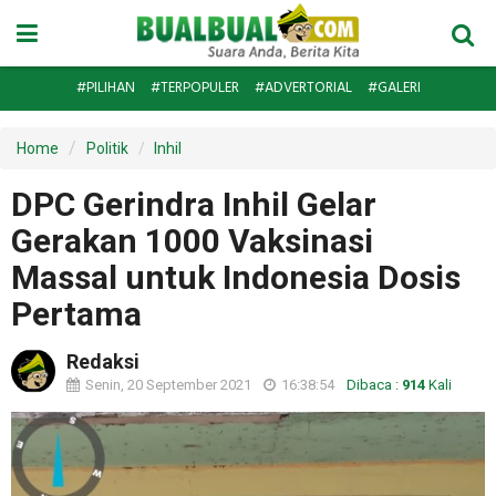
#PILIHAN
#TERPOPULER
#ADVERTORIAL
#GALERI
Home
Politik
Inhil
DPC Gerindra Inhil Gelar
Gerakan 1000 Vaksinasi
Massal untuk Indonesia Dosis
Pertama
Redaksi
Senin, 20 September 2021
16:38:54
Dibaca :
914
Kali