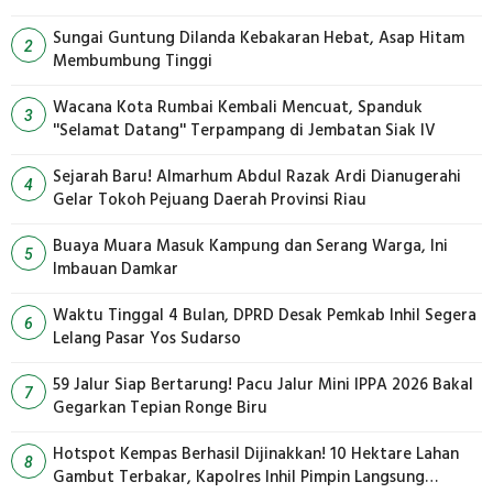
Sungai Guntung Dilanda Kebakaran Hebat, Asap Hitam
2
Membumbung Tinggi
Wacana Kota Rumbai Kembali Mencuat, Spanduk
3
''Selamat Datang'' Terpampang di Jembatan Siak IV
Sejarah Baru! Almarhum Abdul Razak Ardi Dianugerahi
4
Gelar Tokoh Pejuang Daerah Provinsi Riau
Buaya Muara Masuk Kampung dan Serang Warga, Ini
5
Imbauan Damkar
Waktu Tinggal 4 Bulan, DPRD Desak Pemkab Inhil Segera
6
Lelang Pasar Yos Sudarso
59 Jalur Siap Bertarung! Pacu Jalur Mini IPPA 2026 Bakal
7
Gegarkan Tepian Ronge Biru
Hotspot Kempas Berhasil Dijinakkan! 10 Hektare Lahan
8
Gambut Terbakar, Kapolres Inhil Pimpin Langsung