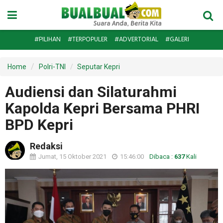
#PILIHAN
#TERPOPULER
#ADVERTORIAL
#GALERI
Home
Polri-TNI
Seputar Kepri
Audiensi dan Silaturahmi
Kapolda Kepri Bersama PHRI
BPD Kepri
Redaksi
Jumat, 15 Oktober 2021
15:46:00
Dibaca :
637
Kali