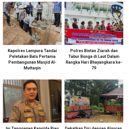
Kapolres Lampura Tandai
Polres Bintan Ziarah dan
Peletakan Batu Pertama
Tabur Bunga di Laut Dalam
Pembangunan Masjid Al-
Rangka Hari Bhayangkara ke-
Muttaqin
79
Ini Tanggapan Kapolda Riau
Dekatkan Diri dengan Alquran,