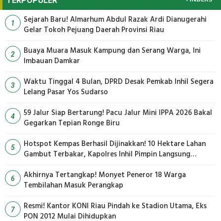
TERPOPULER
Sejarah Baru! Almarhum Abdul Razak Ardi Dianugerahi
1
Gelar Tokoh Pejuang Daerah Provinsi Riau
Buaya Muara Masuk Kampung dan Serang Warga, Ini
2
Imbauan Damkar
Waktu Tinggal 4 Bulan, DPRD Desak Pemkab Inhil Segera
3
Lelang Pasar Yos Sudarso
59 Jalur Siap Bertarung! Pacu Jalur Mini IPPA 2026 Bakal
4
Gegarkan Tepian Ronge Biru
Hotspot Kempas Berhasil Dijinakkan! 10 Hektare Lahan
5
Gambut Terbakar, Kapolres Inhil Pimpin Langsung
Pemadaman
Akhirnya Tertangkap! Monyet Peneror 18 Warga
6
Tembilahan Masuk Perangkap
Resmi! Kantor KONI Riau Pindah ke Stadion Utama, Eks
7
PON 2012 Mulai Dihidupkan