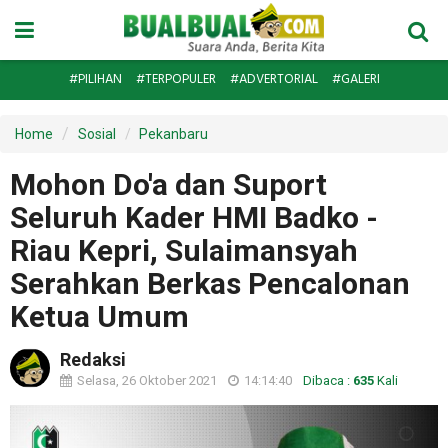
#PILIHAN
#TERPOPULER
#ADVERTORIAL
#GALERI
Home
Sosial
Pekanbaru
Mohon Do'a dan Suport
Seluruh Kader HMI Badko -
Riau Kepri, Sulaimansyah
Serahkan Berkas Pencalonan
Ketua Umum
Redaksi
Selasa, 26 Oktober 2021
14:14:40
Dibaca :
635
Kali