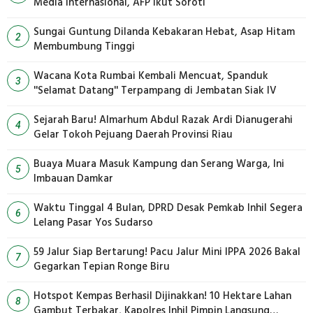
Media Internasional, AFP Ikut Soroti
Sungai Guntung Dilanda Kebakaran Hebat, Asap Hitam
2
Membumbung Tinggi
Wacana Kota Rumbai Kembali Mencuat, Spanduk
3
''Selamat Datang'' Terpampang di Jembatan Siak IV
Sejarah Baru! Almarhum Abdul Razak Ardi Dianugerahi
4
Gelar Tokoh Pejuang Daerah Provinsi Riau
Buaya Muara Masuk Kampung dan Serang Warga, Ini
5
Imbauan Damkar
Waktu Tinggal 4 Bulan, DPRD Desak Pemkab Inhil Segera
6
Lelang Pasar Yos Sudarso
59 Jalur Siap Bertarung! Pacu Jalur Mini IPPA 2026 Bakal
7
Gegarkan Tepian Ronge Biru
Hotspot Kempas Berhasil Dijinakkan! 10 Hektare Lahan
8
Gambut Terbakar, Kapolres Inhil Pimpin Langsung