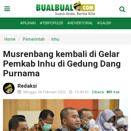
#PILIHAN
#TERPOPULER
#ADVERTORIAL
#GALERI
Home
Pemerintah
Inhu
Musrenbang kembali di Gelar
Pemkab Inhu di Gedung Dang
Purnama
Redaksi
Minggu, 06 Februari 2022
15:49:45
Dibaca :
801
Kali