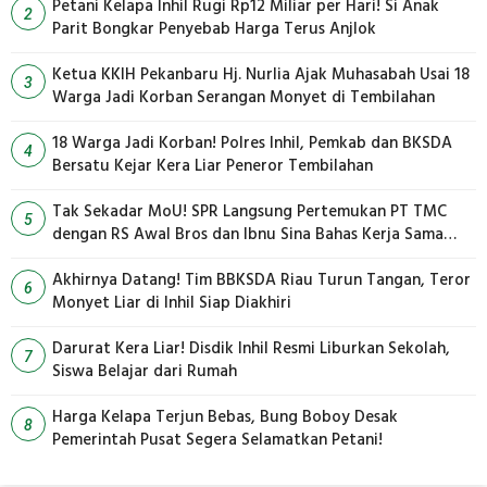
Petani Kelapa Inhil Rugi Rp12 Miliar per Hari! Si Anak
2
Parit Bongkar Penyebab Harga Terus Anjlok
Ketua KKIH Pekanbaru Hj. Nurlia Ajak Muhasabah Usai 18
3
Warga Jadi Korban Serangan Monyet di Tembilahan
18 Warga Jadi Korban! Polres Inhil, Pemkab dan BKSDA
4
Bersatu Kejar Kera Liar Peneror Tembilahan
Tak Sekadar MoU! SPR Langsung Pertemukan PT TMC
5
dengan RS Awal Bros dan Ibnu Sina Bahas Kerja Sama
Pengelolaan Limbah
Akhirnya Datang! Tim BBKSDA Riau Turun Tangan, Teror
6
Monyet Liar di Inhil Siap Diakhiri
Darurat Kera Liar! Disdik Inhil Resmi Liburkan Sekolah,
7
Siswa Belajar dari Rumah
Harga Kelapa Terjun Bebas, Bung Boboy Desak
8
Pemerintah Pusat Segera Selamatkan Petani!