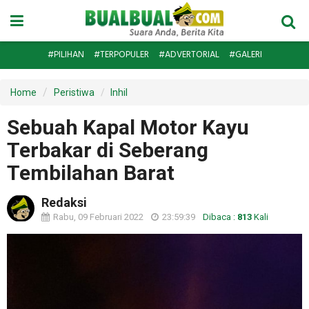
#PILIHAN
#TERPOPULER
#ADVERTORIAL
#GALERI
Home
Peristiwa
Inhil
Sebuah Kapal Motor Kayu
Terbakar di Seberang
Tembilahan Barat
Redaksi
Rabu, 09 Februari 2022
23:59:39
Dibaca :
813
Kali