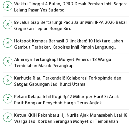
Waktu Tinggal 4 Bulan, DPRD Desak Pemkab Inhil Segera
2
Lelang Pasar Yos Sudarso
59 Jalur Siap Bertarung! Pacu Jalur Mini IPPA 2026 Bakal
3
Gegarkan Tepian Ronge Biru
Hotspot Kempas Berhasil Dijinakkan! 10 Hektare Lahan
4
Gambut Terbakar, Kapolres Inhil Pimpin Langsung
Pemadaman
Akhirnya Tertangkap! Monyet Peneror 18 Warga
5
Tembilahan Masuk Perangkap
Karhutla Riau Terkendali! Kolaborasi Forkopimda dan
6
Satgas Gabungan Jadi Kunci Utama
Petani Kelapa Inhil Rugi Rp12 Miliar per Hari! Si Anak
7
Parit Bongkar Penyebab Harga Terus Anjlok
Ketua KKIH Pekanbaru Hj. Nurlia Ajak Muhasabah Usai 18
8
Warga Jadi Korban Serangan Monyet di Tembilahan