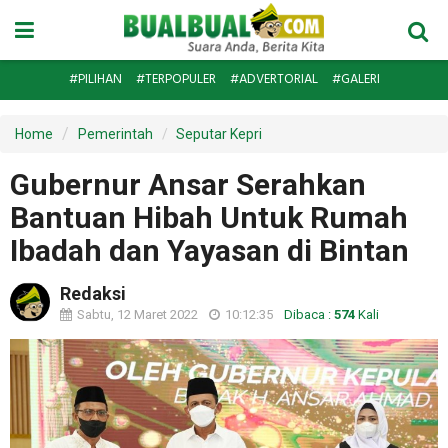
#PILIHAN
#TERPOPULER
#ADVERTORIAL
#GALERI
Home
Pemerintah
Seputar Kepri
Gubernur Ansar Serahkan
Bantuan Hibah Untuk Rumah
Ibadah dan Yayasan di Bintan
Redaksi
Sabtu, 12 Maret 2022
10:12:35
Dibaca :
574
Kali