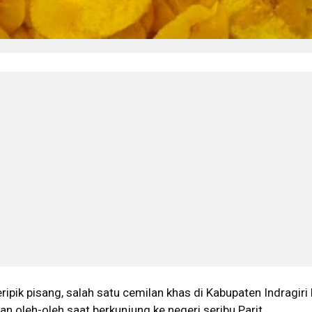
eripik pisang, salah satu cemilan khas di Kabupaten Indragiri H
an oleh-oleh saat berkunjung ke negeri seribu Parit.