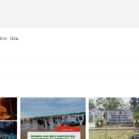
itor :
Ucu