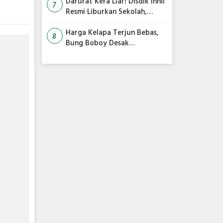
Siap Diakhiri
Darurat Kera Liar! Disdik Inhil
7
Resmi Liburkan Sekolah,
Siswa Belajar dari Rumah
Harga Kelapa Terjun Bebas,
8
Bung Boboy Desak
Pemerintah Pusat Segera
Selamatkan Petani!