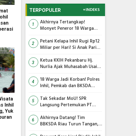
+INDEKS
TERPOPULER
mat
ohil
Akhirnya Tertangkap!
asan
1
Monyet Peneror 18 Warga
perasi
Tembilahan Masuk Perangkap
Petani Kelapa Inhil Rugi Rp12
2
Miliar per Hari! Si Anak Parit
Bongkar Penyebab Harga
Terus Anjlok
Ketua KKIH Pekanbaru Hj.
3
Nurlia Ajak Muhasabah Usai
18 Warga Jadi Korban
Serangan Monyet di
18 Warga Jadi Korban! Polres
4
Tembilahan
Inhil, Pemkab dan BKSDA
Bersatu Kejar Kera Liar
Peneror Tembilahan
Tak Sekadar MoU! SPR
isata
5
Langsung Pertemukan PT
 Inhil
TMC dengan RS Awal Bros
g, Yuk
dan Ibnu Sina Bahas Kerja
Akhirnya Datang! Tim
buran
6
Sama Pengelolaan Limbah
BBKSDA Riau Turun Tangan,
Teror Monyet Liar di Inhil