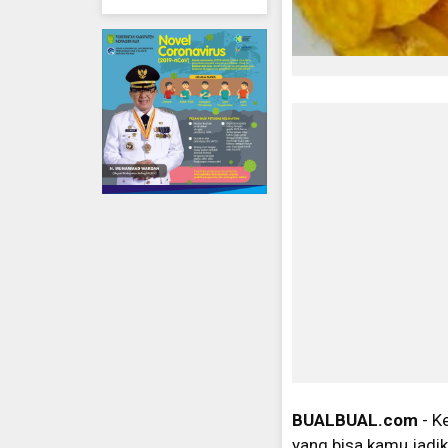
BUALBUAL.com
- K
yang bisa kamu jadik