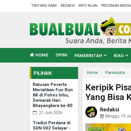
TENTANG KAMI
REDAKSI
INFO IKLAN
PEDOMAN MEDIA 
HOME
OPINI
PEMERINTAH
RIAU
Home
Pariwisata
PILIHAN
Ratusan Peserta
Keripik Pis
Meriahkan Fun Run
Yang Bisa 
8K di Polres Inhu,
Semarak Hari
Bhayangkara ke-80
Redaksi
21 Juni 2026
Minggu, 19 Ju
Tradisi Perdana di
SDN 002 Selayar -