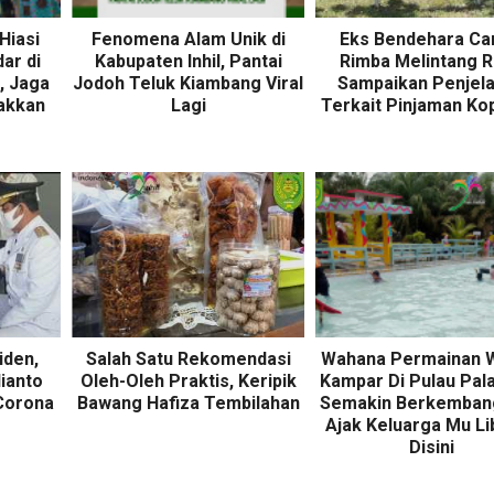
Hiasi
Fenomena Alam Unik di
Eks Bendehara Ca
ar di
Kabupaten Inhil, Pantai
Rimba Melintang R
, Jaga
Jodoh Teluk Kiambang Viral
Sampaikan Penjel
akkan
Lagi
Terkait Pinjaman Ko
iden,
Salah Satu Rekomendasi
Wahana Permainan W
dianto
Oleh-Oleh Praktis, Keripik
Kampar Di Pulau Palas
 Corona
Bawang Hafiza Tembilahan
Semakin Berkemban
Ajak Keluarga Mu Li
Disini