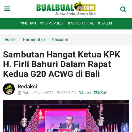
#PILIHAN
#TERPOPULER
#ADVERTORIAL
#GALERI
Home
Pemerintah
Nasional
Sambutan Hangat Ketua KPK
H. Firli Bahuri Dalam Rapat
Kedua G20 ACWG di Bali
Redaksi
Rabu, 06 Juli 2022
03:01:00
Dibaca :
756
Kali