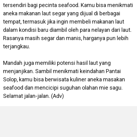
tersendiri bagi pecinta seafood. Kamu bisa menikmati
aneka makanan laut segar yang dijual di berbagai
tempat, termasuk jika ingin membeli makanan laut
dalam kondisi baru diambil oleh para nelayan dari laut.
Rasanya masih segar dan manis, harganya pun lebih
terjangkau.
Mandah juga memiliki potensi hasil laut yang
menjanjikan. Sambil menikmati keindahan Pantai
Solop, kamu bisa berwisata kuliner aneka masakan
seafood dan mencicipi suguhan olahan mie sagu.
Selamat jalan-jalan. (Adv)