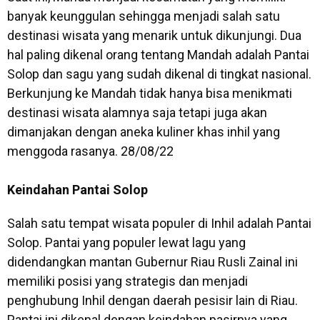
banyak keunggulan sehingga menjadi salah satu
destinasi wisata yang menarik untuk dikunjungi. Dua
hal paling dikenal orang tentang Mandah adalah Pantai
Solop dan sagu yang sudah dikenal di tingkat nasional.
Berkunjung ke Mandah tidak hanya bisa menikmati
destinasi wisata alamnya saja tetapi juga akan
dimanjakan dengan aneka kuliner khas inhil yang
menggoda rasanya. 28/08/22
Keindahan Pantai Solop
Salah satu tempat wisata populer di Inhil adalah Pantai
Solop. Pantai yang populer lewat lagu yang
didendangkan mantan Gubernur Riau Rusli Zainal ini
memiliki posisi yang strategis dan menjadi
penghubung Inhil dengan daerah pesisir lain di Riau.
Pantai ini dikenal dengan keindahan pasirnya yang