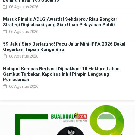
Lelang Pasar Yos Sudarso
06 Agustus 2026
Masuk Finalis ADLG Awards! Sekdaprov Riau Bongkar
Strategi Digitalisasi yang Siap Ubah Pelayanan Publik
06 Agustus 2026
59 Jalur Siap Bertarung! Pacu Jalur Mini IPPA 2026 Bakal
Gegarkan Tepian Ronge Biru
06 Agustus 2026
Hotspot Kempas Berhasil Dijinakkan! 10 Hektare Lahan
Gambut Terbakar, Kapolres Inhil Pimpin Langsung
Pemadaman
06 Agustus 2026