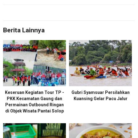
Berita Lainnya
Keseruan Kegiatan Tour TP -
Gubri Syamsuar Persilahkan
PKK Kecamatan Gaung dan
Kuansing Gelar Pacu Jalur
Permainan Outbound Ringan
di Objek Wisata Pantai Solop