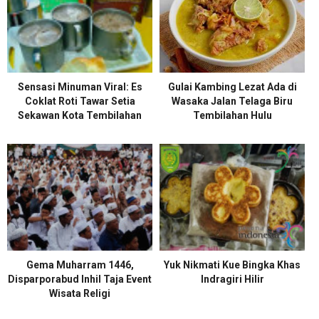
Sensasi Minuman Viral: Es
Gulai Kambing Lezat Ada di
Coklat Roti Tawar Setia
Wasaka Jalan Telaga Biru
Sekawan Kota Tembilahan
Tembilahan Hulu
Gema Muharram 1446,
Yuk Nikmati Kue Bingka Khas
Disparporabud Inhil Taja Event
Indragiri Hilir
Wisata Religi