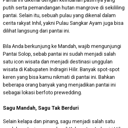
putih serta pemandangan hutan mangrove di sekililing
pantai. Selain itu, sebuah pulau yang dikenal dalam
cerita rakyat Inhil, yakni Pulau Sangkar Ayam juga bisa
dilihat langsung dari pantai ini.
Bila Anda berkunjung ke Mandah, wajib mengunjungi
Pantai Solop, sebab pantai ini sudah menjadi salah
satu icon wisata dan menjadi destinasi unggulan
wisata di Kabupaten Indragiri Hilir. Banyak spot-spot
keren yang bisa kamu nikmati di pantai ini. Bahkan
beberapa orang banyak yang menjadikan pantai ini
sebagai lokasi berfoto prewedding.
Sagu Mandah, Sagu Tak Berduri
Selain kelapa dan pinang, sagu menjadi salah satu