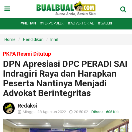
#PILIHAN
#TERPOPULER
#ADVERTORIAL
#GALERI
Home
Pendidikan
Inhil
PKPA Resmi Ditutup
DPN Apresiasi DPC PERADI SAI
Indragiri Raya dan Harapkan
Peserta Nantinya Menjadi
Advokat Berintegritas
Redaksi
Minggu, 28 Agustus 2022
20:50:02
Dibaca :
608
Kali