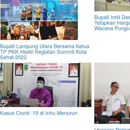
Bupati Inhil D
Tetapkan Harga
Wacana Pungut
Bupati Lampung Utara Bersama Ketua
TP PKK Hadiri Kegiatan Summit Kota
Sehat 2022
Kasus Covid -19 di Inhu Menurun
Upacara Perin