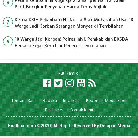
Petani Kelapa Inhil Rugi Rp12 Miliar per Hari! Si Anak
6
Parit Bongkar Penyebab Harga Terus Anjlok
Ketua KKIH Pekanbaru Hj. Nurlia Ajak Muhasabah Usai 18
7
Warga Jadi Korban Serangan Monyet di Tembilahan
18 Warga Jadi Korban! Polres Inhil, Pemkab dan BKSDA
8
Bersatu Kejar Kera Liar Peneror Tembilahan
Ikuti kami di:
Tentang Kami
Redaksi
Info Iklan
Pedoman Media Siber
Disclaimer
Kontak Kami
Bualbual.com ©2020 | All Rights Reserved By
Delapan Media