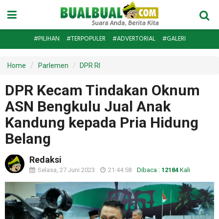
#PILIHAN
#TERPOPULER
#ADVERTORIAL
#GALERI
Home
Parlemen
DPR RI
DPR Kecam Tindakan Oknum
ASN Bengkulu Jual Anak
Kandung kepada Pria Hidung
Belang
Redaksi
Selasa, 27 Juni 2023
21:44:58
Dibaca :
12184
Kali