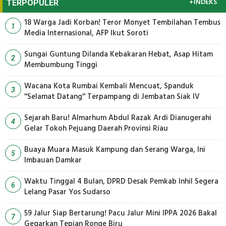
+INDEKS
TERPOPULER
18 Warga Jadi Korban! Teror Monyet Tembilahan Tembus
1
Media Internasional, AFP Ikut Soroti
Sungai Guntung Dilanda Kebakaran Hebat, Asap Hitam
2
Membumbung Tinggi
Wacana Kota Rumbai Kembali Mencuat, Spanduk
3
''Selamat Datang'' Terpampang di Jembatan Siak IV
Sejarah Baru! Almarhum Abdul Razak Ardi Dianugerahi
4
Gelar Tokoh Pejuang Daerah Provinsi Riau
Buaya Muara Masuk Kampung dan Serang Warga, Ini
5
Imbauan Damkar
Waktu Tinggal 4 Bulan, DPRD Desak Pemkab Inhil Segera
6
Lelang Pasar Yos Sudarso
59 Jalur Siap Bertarung! Pacu Jalur Mini IPPA 2026 Bakal
7
Gegarkan Tepian Ronge Biru