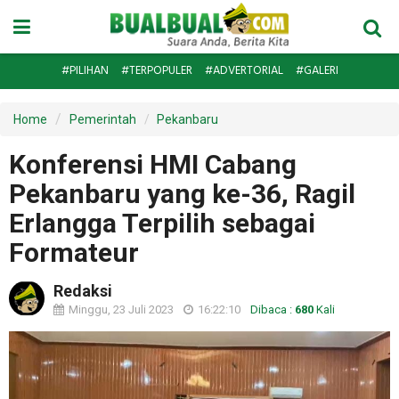
#PILIHAN
#TERPOPULER
#ADVERTORIAL
#GALERI
Home
Pemerintah
Pekanbaru
Konferensi HMI Cabang
Pekanbaru yang ke-36, Ragil
Erlangga Terpilih sebagai
Formateur
Redaksi
Minggu, 23 Juli 2023
16:22:10
Dibaca :
680
Kali