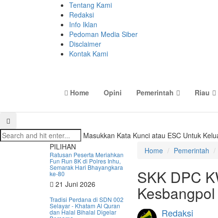
Tentang Kami
Redaksi
Info Iklan
Pedoman Media Siber
Disclaimer
Kontak Kami
Home
Opini
Pemerintah
Riau
Masukkan Kata Kunci atau ESC Untuk Kelu
PILIHAN
Home
Pemerintah
Ratusan Peserta Meriahkan
Fun Run 8K di Polres Inhu,
Semarak Hari Bhayangkara
SKK DPC KWI
ke-80
21 Juni 2026
Kesbangpol
Tradisi Perdana di SDN 002
Selayar - Khatam Al Quran
Redaksi
dan Halal Bihalal Digelar