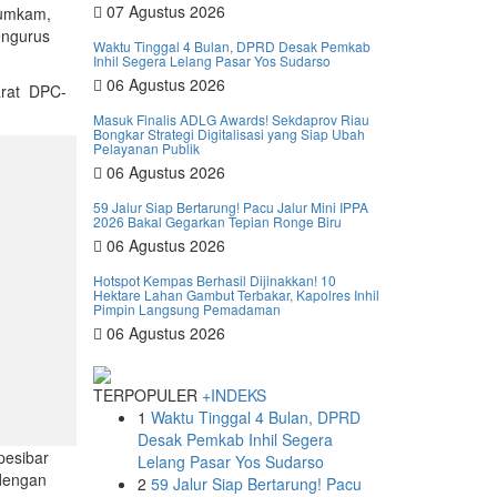
07 Agustus 2026
humkam,
engurus
Waktu Tinggal 4 Bulan, DPRD Desak Pemkab
Inhil Segera Lelang Pasar Yos Sudarso
06 Agustus 2026
barat DPC-
Masuk Finalis ADLG Awards! Sekdaprov Riau
Bongkar Strategi Digitalisasi yang Siap Ubah
Pelayanan Publik
06 Agustus 2026
59 Jalur Siap Bertarung! Pacu Jalur Mini IPPA
2026 Bakal Gegarkan Tepian Ronge Biru
06 Agustus 2026
Hotspot Kempas Berhasil Dijinakkan! 10
Hektare Lahan Gambut Terbakar, Kapolres Inhil
Pimpin Langsung Pemadaman
06 Agustus 2026
TERPOPULER
+INDEKS
1
Waktu Tinggal 4 Bulan, DPRD
Desak Pemkab Inhil Segera
pesibar
Lelang Pasar Yos Sudarso
 dengan
2
59 Jalur Siap Bertarung! Pacu