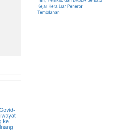
Inhil, Pemkab dan BKSDA Bersatu
Kejar Kera Liar Peneror
Tembilahan
 Covid-
Riwayat
g ke
inang