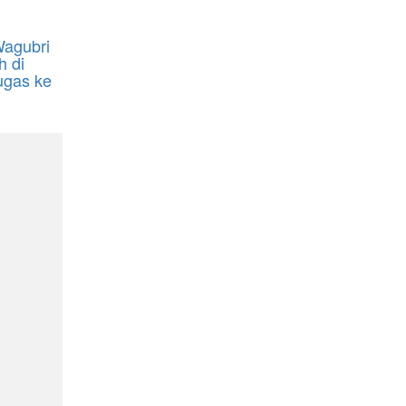
Wagubri
h di
ugas ke