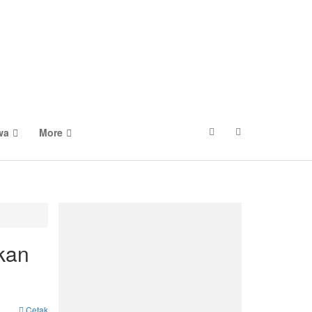
wa
More
kan
Cetak