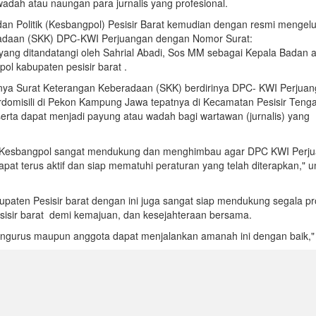
wadah atau naungan para jurnalis yang profesional.
n Politik (Kesbangpol) Pesisir Barat kemudian dengan resmi mengel
adaan (SKK) DPC-KWI Perjuangan dengan Nomor Surat:
 yang ditandatangi oleh Sahrial Abadi, Sos MM sebagai Kepala Badan 
l kabupaten pesisir barat .
nya Surat Keterangan Keberadaan (SKK) berdirinya DPC- KWI Perjuan
rdomisili di Pekon Kampung Jawa tepatnya di Kecamatan Pesisir Tenga
serta dapat menjadi payung atau wadah bagi wartawan (jurnalis) yang
hak Kesbangpol sangat mendukung dan menghimbau agar DPC KWI Perj
apat terus aktif dan siap mematuhi peraturan yang telah diterapkan," 
aten Pesisir barat dengan ini juga sangat siap mendukung segala p
isir barat demi kemajuan, dan kesejahteraan bersama.
ngurus maupun anggota dapat menjalankan amanah ini dengan baik," 