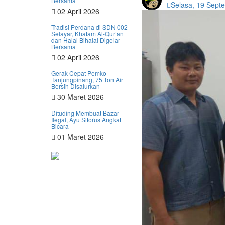
Bersama
Selasa, 19 Sept
02 April 2026
Tradisi Perdana di SDN 002
Selayar, Khatam Al-Qur’an
dan Halal Bihalal Digelar
Bersama
02 April 2026
Gerak Cepat Pemko
Tanjungpinang, 75 Ton Air
Bersih Disalurkan
30 Maret 2026
Dituding Membuat Bazar
Ilegal, Ayu Sitorus Angkat
Bicara
01 Maret 2026