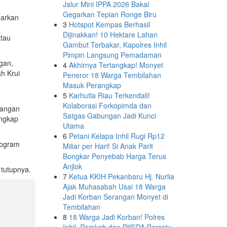
Jalur Mini IPPA 2026 Bakal
Gegarkan Tepian Ronge Biru
uarkan
3
Hotspot Kempas Berhasil
Dijinakkan! 10 Hektare Lahan
atau
Gambut Terbakar, Kapolres Inhil
Pimpin Langsung Pemadaman
gan,
4
Akhirnya Tertangkap! Monyet
h Krui
Peneror 18 Warga Tembilahan
Masuk Perangkap
5
Karhutla Riau Terkendali!
Kolaborasi Forkopimda dan
uangan
Satgas Gabungan Jadi Kunci
ungkap
Utama
6
Petani Kelapa Inhil Rugi Rp12
rogram
Miliar per Hari! Si Anak Parit
Bongkar Penyebab Harga Terus
Anjlok
tutupnya.
7
Ketua KKIH Pekanbaru Hj. Nurlia
Ajak Muhasabah Usai 18 Warga
Jadi Korban Serangan Monyet di
Tembilahan
8
18 Warga Jadi Korban! Polres