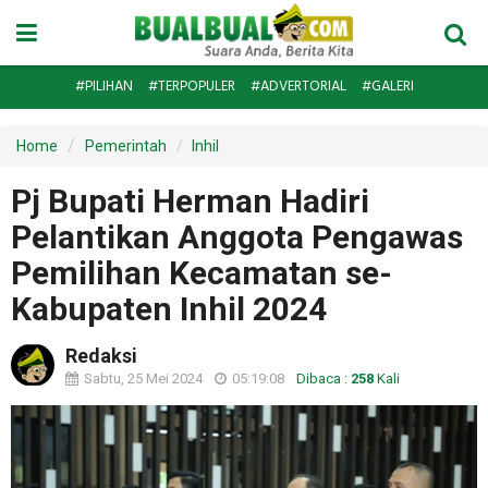
#PILIHAN
#TERPOPULER
#ADVERTORIAL
#GALERI
Home
Pemerintah
Inhil
Pj Bupati Herman Hadiri
Pelantikan Anggota Pengawas
Pemilihan Kecamatan se-
Kabupaten Inhil 2024
Redaksi
Sabtu, 25 Mei 2024
05:19:08
Dibaca :
258
Kali