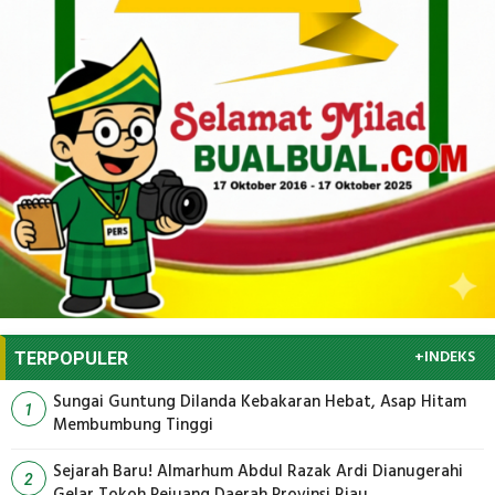
+INDEKS
TERPOPULER
Sungai Guntung Dilanda Kebakaran Hebat, Asap Hitam
1
Membumbung Tinggi
Sejarah Baru! Almarhum Abdul Razak Ardi Dianugerahi
2
Gelar Tokoh Pejuang Daerah Provinsi Riau