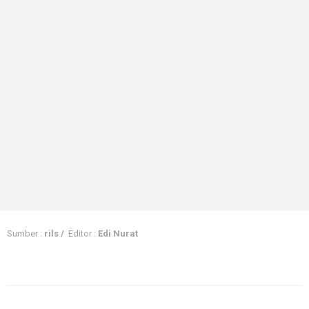
Sumber :
rils /
Editor :
Edi Nurat