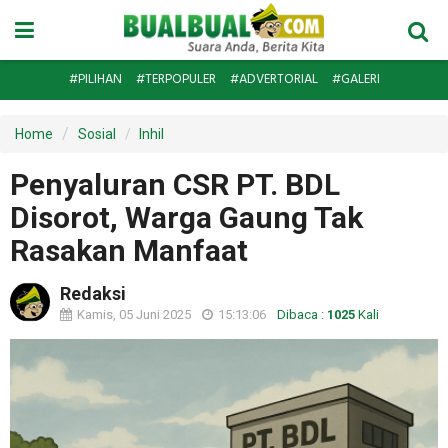
#PILIHAN
#TERPOPULER
#ADVERTORIAL
#GALERI
Home
Sosial
Inhil
Penyaluran CSR PT. BDL
Disorot, Warga Gaung Tak
Rasakan Manfaat
Redaksi
Kamis, 05 Juni 2025
15:13:06
Dibaca :
1025
Kali