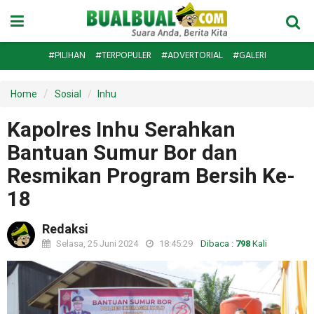
#PILIHAN
#TERPOPULER
#ADVERTORIAL
#GALERI
Home
Sosial
Inhu
Kapolres Inhu Serahkan
Bantuan Sumur Bor dan
Resmikan Program Bersih Ke-
18
Redaksi
Selasa, 25 Juni 2024
18:45:29
Dibaca :
798
Kali