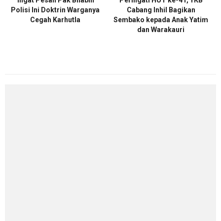
"Ingat Pesan Pak Bhabin"
Peringati HUT ke-41, YKB
Polisi Ini Doktrin Warganya
Cabang Inhil Bagikan
Cegah Karhutla
Sembako kepada Anak Yatim
dan Warakauri