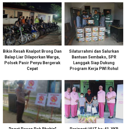
Bikin Resah Knalpot Brong Dan
Silaturrahmi dan Salurkan
Balap Liar Dilaporkan Warga,
Bantuan Sembako, SPR
Polsek Pasir Penyu Bergerak
Langgak Siap Dukung
Cepat
Program Kerja PWI Rohul