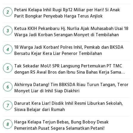
Petani Kelapa Inhil Rugi Rp12 Miliar per Hari! Si Anak
2
Parit Bongkar Penyebab Harga Terus Anjlok
Ketua KKIH Pekanbaru Hj. Nurlia Ajak Muhasabah Usai 18
3
Warga Jadi Korban Serangan Monyet di Tembilahan
18 Warga Jadi Korban! Polres Inhil, Pemkab dan BKSDA
4
Bersatu Kejar Kera Liar Peneror Tembilahan
Tak Sekadar MoU! SPR Langsung Pertemukan PT TMC
5
dengan RS Awal Bros dan Ibnu Sina Bahas Kerja Sama
Pengelolaan Limbah
Akhirnya Datang! Tim BBKSDA Riau Turun Tangan, Teror
6
Monyet Liar di Inhil Siap Diakhiri
Darurat Kera Liar! Disdik Inhil Resmi Liburkan Sekolah,
7
Siswa Belajar dari Rumah
Harga Kelapa Terjun Bebas, Bung Boboy Desak
8
Pemerintah Pusat Segera Selamatkan Petani!