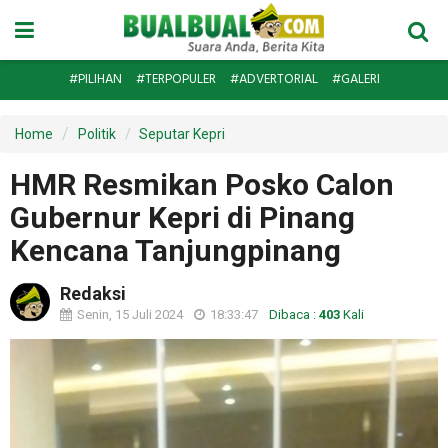
#PILIHAN
#TERPOPULER
#ADVERTORIAL
#GALERI
Home
Politik
Seputar Kepri
HMR Resmikan Posko Calon
Gubernur Kepri di Pinang
Kencana Tanjungpinang
Redaksi
Senin, 15 Juli 2024
18:33:47
Dibaca :
403
Kali