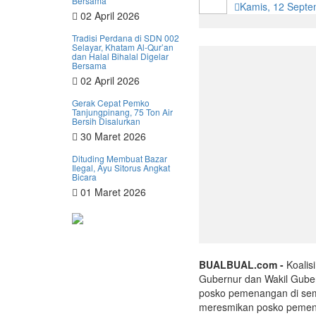
Bersama
Kamis, 12 Sept
02 April 2026
Tradisi Perdana di SDN 002
Selayar, Khatam Al-Qur’an
dan Halal Bihalal Digelar
Bersama
02 April 2026
Gerak Cepat Pemko
Tanjungpinang, 75 Ton Air
Bersih Disalurkan
30 Maret 2026
Dituding Membuat Bazar
Ilegal, Ayu Sitorus Angkat
Bicara
01 Maret 2026
BUALBUAL.com -
Koalis
Gubernur dan Wakil Gube
posko pemenangan di semu
meresmikan posko pemena