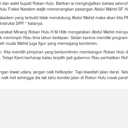
ti dan wakil bupati Rokan Hulu. Bahkan ia mengingatkan bahwa seluru
ulu Fraksi Nasdem wajib memenangkan pasangan Abdul Wahid-SF Ha
 Nasdem yang terbukti tidak mendukung Abdul Wahid maka akan kita PA
nstruksi DPP, " katanya.
yarakat Minang Rokan Hulu H M Hilib mengatakan Abdul Wahid merup
ak memimpin Riau lima tahun kedepan. Selain karena memiliki progra
asih muda Wahid juga figur yang memegang komitmen.
en. Kita memilih pimpinan yang berkomitmen membangun Rokan Hulu 
 Tetapi Kami berharap kalau terpilih jadi gubernur Riau perhatikan Roh
gan lewat udara, jangan naik helikopter. Tapi lewatlah jalan darat. Sel
naik heli sehingga dia tak tahu kondisi jalan di Rokon Hulu rusak parah