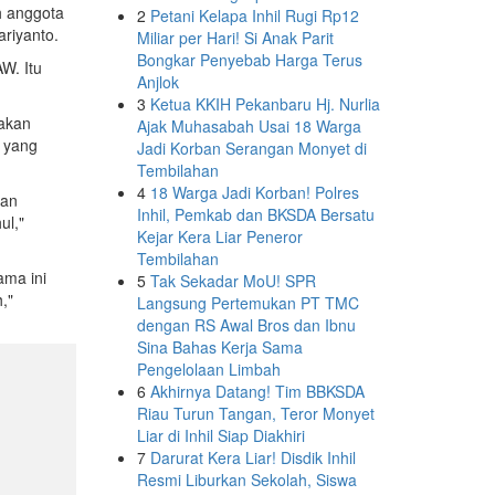
h anggota
2
Petani Kelapa Inhil Rugi Rp12
riyanto.
Miliar per Hari! Si Anak Parit
Bongkar Penyebab Harga Terus
W. Itu
Anjlok
3
Ketua KKIH Pekanbaru Hj. Nurlia
akan
Ajak Muhasabah Usai 18 Warga
m yang
Jadi Korban Serangan Monyet di
Tembilahan
4
18 Warga Jadi Korban! Polres
dan
Inhil, Pemkab dan BKSDA Bersatu
ul,"
Kejar Kera Liar Peneror
Tembilahan
ama ini
5
Tak Sekadar MoU! SPR
,"
Langsung Pertemukan PT TMC
dengan RS Awal Bros dan Ibnu
Sina Bahas Kerja Sama
Pengelolaan Limbah
6
Akhirnya Datang! Tim BBKSDA
Riau Turun Tangan, Teror Monyet
Liar di Inhil Siap Diakhiri
7
Darurat Kera Liar! Disdik Inhil
Resmi Liburkan Sekolah, Siswa