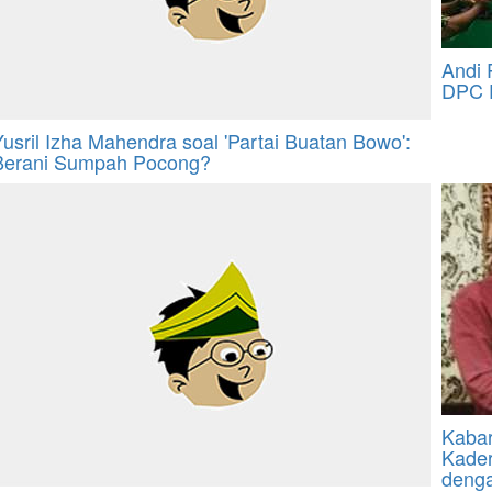
Andi 
DPC P
Yusril Izha Mahendra soal 'Partai Buatan Bowo':
Berani Sumpah Pocong?
Kabar
Kader
denga