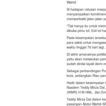
Wahid.
Si hadapan ratusan masya
menyampaikan komitmenny
memperbaiki jalan-jalan y
"Tak hanya itu untuk me
dibuka pintu tol. Exit tol
Pada kesempatan tersebu
para saksi untuk mengawa
waktu tinggal 76 hari la
Di akhir amanatnya polit
yaitu akan melakukan pe
sudah dinilai layak dem
Sebagai perbandingan Pro
kota, sedangkan Riau yan
Hadir dalam kesempatan t
Nasdem Teddy Mirza Dal,
(IKMR) H M Hilib, dan Em
Teddy Mirza Dal dalam k
pasangan Abdul Wahid-SF 