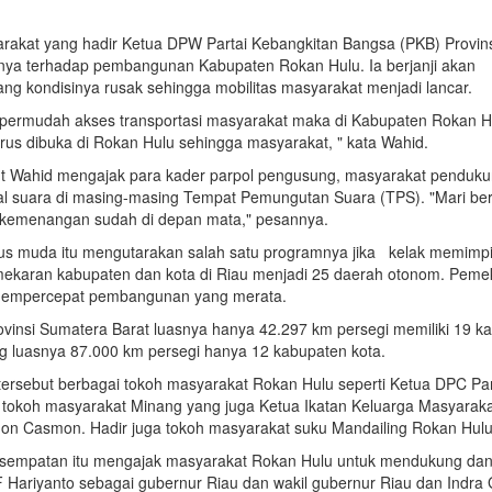
rakat yang hadir Ketua DPW Partai Kebangkitan Bangsa (PKB) Provinsi
a terhadap pembangunan Kabupaten Rokan Hulu. Ia berjanji akan
ang kondisinya rusak sehingga mobilitas masyarakat menjadi lancar.
mpermudah akses transportasi masyarakat maka di Kabupaten Rokan H
 harus dibuka di Rokan Hulu sehingga masyarakat, " kata Wahid.
t Wahid mengajak para kader parpol pengusung, masyarakat penduku
l suara di masing-masing Tempat Pemungutan Suara (TPS). "Mari ber
gi, kemenangan sudah di depan mata," pesannya.
ikus muda itu mengutarakan salah satu programnya jika kelak memimpi
mekaran kabupaten dan kota di Riau menjadi 25 daerah otonom. Peme
i mempercepat pembangunan yang merata.
vinsi Sumatera Barat luasnya hanya 42.297 km persegi memiliki 19 k
g luasnya 87.000 km persegi hanya 12 kabupaten kota.
ersebut berbagai tokoh masyarakat Rokan Hulu seperti Ketua DPC Par
 tokoh masyarakat Minang yang juga Ketua Ikatan Keluarga Masyarak
on Casmon. Hadir juga tokoh masyarakat suku Mandailing Rokan Hulu
esempatan itu mengajak masyarakat Rokan Hulu untuk mendukung dan
Hariyanto sebagai gubernur Riau dan wakil gubernur Riau dan Indra