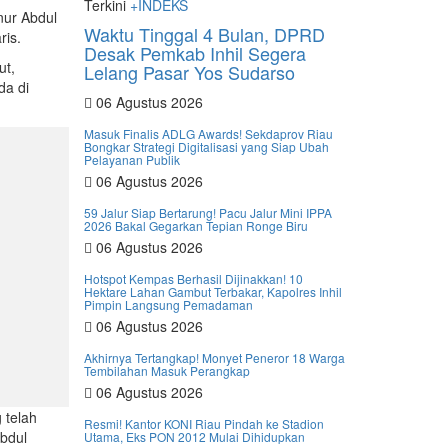
Terkini
+INDEKS
nur Abdul
Waktu Tinggal 4 Bulan, DPRD
ris.
Desak Pemkab Inhil Segera
ut,
Lelang Pasar Yos Sudarso
da di
06 Agustus 2026
Masuk Finalis ADLG Awards! Sekdaprov Riau
Bongkar Strategi Digitalisasi yang Siap Ubah
Pelayanan Publik
06 Agustus 2026
59 Jalur Siap Bertarung! Pacu Jalur Mini IPPA
2026 Bakal Gegarkan Tepian Ronge Biru
06 Agustus 2026
Hotspot Kempas Berhasil Dijinakkan! 10
Hektare Lahan Gambut Terbakar, Kapolres Inhil
Pimpin Langsung Pemadaman
06 Agustus 2026
Akhirnya Tertangkap! Monyet Peneror 18 Warga
Tembilahan Masuk Perangkap
06 Agustus 2026
 telah
Resmi! Kantor KONI Riau Pindah ke Stadion
bdul
Utama, Eks PON 2012 Mulai Dihidupkan