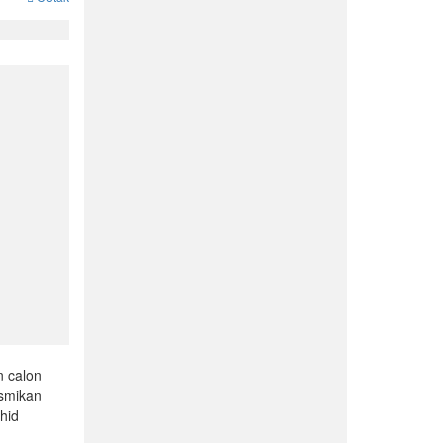
n calon
smikan
hid