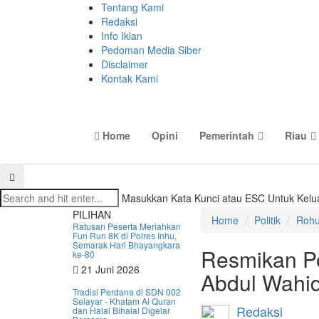
Tentang Kami
Redaksi
Info Iklan
Pedoman Media Siber
Disclaimer
Kontak Kami
Home
Opini
Pemerintah
Riau
Masukkan Kata Kunci atau ESC Untuk Kelu
PILIHAN
Home
Politik
Rohu
Ratusan Peserta Meriahkan
Fun Run 8K di Polres Inhu,
Semarak Hari Bhayangkara
Resmikan P
ke-80
21 Juni 2026
Abdul Wahi
Tradisi Perdana di SDN 002
Selayar - Khatam Al Quran
Redaksi
dan Halal Bihalal Digelar