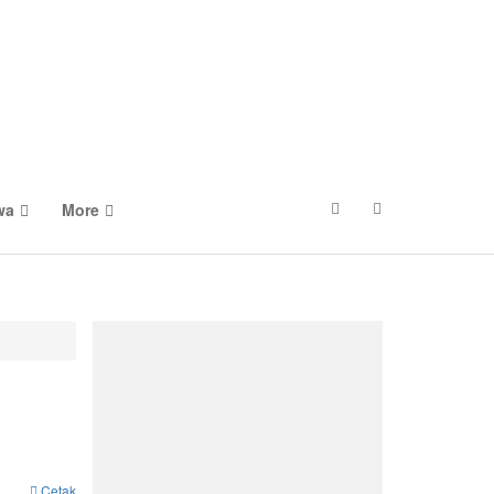
wa
More
Cetak