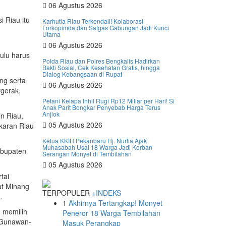
06 Agustus 2026
 Riau itu
Karhutla Riau Terkendali! Kolaborasi
Forkopimda dan Satgas Gabungan Jadi Kunci
Utama
06 Agustus 2026
ulu harus
Polda Riau dan Polres Bengkalis Hadirkan
Bakti Sosial, Cek Kesehatan Gratis, hingga
Dialog Kebangsaan di Rupat
ng serta
06 Agustus 2026
gerak,
Petani Kelapa Inhil Rugi Rp12 Miliar per Hari! Si
Anak Parit Bongkar Penyebab Harga Terus
Anjlok
n Riau,
05 Agustus 2026
karan Riau
Ketua KKIH Pekanbaru Hj. Nurlia Ajak
Muhasabah Usai 18 Warga Jadi Korban
abupaten
Serangan Monyet di Tembilahan
05 Agustus 2026
tai
at Minang
TERPOPULER
+INDEKS
.
1
Akhirnya Tertangkap! Monyet
 memilih
Peneror 18 Warga Tembilahan
 Gunawan-
Masuk Perangkap