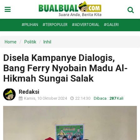
#PILIHAN
#TERPOPULER
#ADVERTORIAL
#GALERI
Home
Politik
Inhil
Disela Kampanye Dialogis,
Bang Ferry Nyobain Madu Al-
Hikmah Sungai Salak
Redaksi
Kamis, 10 Oktober 2024
22:14:30
Dibaca :
287
Kali