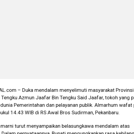
.com – Duka mendalam menyelimuti masyarakat Provinsi
. Tengku Azmun Jaafar Bin Tengku Said Jaafar, tokoh yang 
 dunia Pemerintahan dan pelayanan publik. Almarhum wafat
pukul 14.43 WIB di RS Awal Bros Sudirman, Pekanbaru.
asmarni turut menyampaikan belasungkawa mendalam atas
 Dalam pernyataannya, Bupati mengungkapkan rasa kehilan