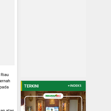
 Riau
pernah
+INDEKS
TERKINI
 pada
gan atas