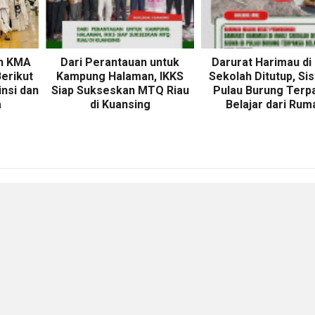
n KMA
Dari Perantauan untuk
Darurat Harimau di I
Berikut
Kampung Halaman, IKKS
Sekolah Ditutup, Sis
insi dan
Siap Sukseskan MTQ Riau
Pulau Burung Terp
a
di Kuansing
Belajar dari Rum