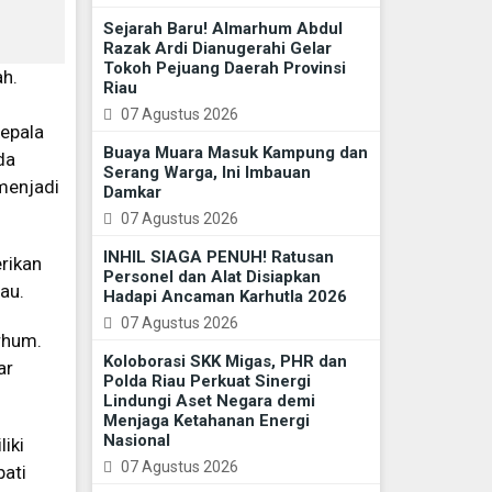
Sejarah Baru! Almarhum Abdul
Razak Ardi Dianugerahi Gelar
Tokoh Pejuang Daerah Provinsi
ah.
Riau
07 Agustus 2026
Kepala
Buaya Muara Masuk Kampung dan
da
Serang Warga, Ini Imbauan
menjadi
Damkar
07 Agustus 2026
INHIL SIAGA PENUH! Ratusan
rikan
Personel dan Alat Disiapkan
au.
Hadapi Ancaman Karhutla 2026
07 Agustus 2026
rhum.
Koloborasi SKK Migas, PHR dan
ar
Polda Riau Perkuat Sinergi
Lindungi Aset Negara demi
Menjaga Ketahanan Energi
Nasional
iki
07 Agustus 2026
pati