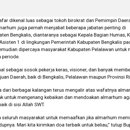
far dikenal luas sebagai tokoh birokrat dan Pemimpin Daer
arhum juga pernah menjabat beberapa jabatan penting di
ten Bengkalis, diantaranya sebagai Kepala Bagian Humas, 
Asisten 1 di lingkungan Pemerintah Kabupaten Bengkalis pa
emudian dipercaya masyarakat Kabupaten Pelalawan untuk 
 periode.
al sebagai sosok pekerja keras, visioner, dan banyak membe
juan Daerah, baik di Bengkalis, Pelalawan maupun Provinsi Ri
 dari berbagai kalangan terus mengalir atas wafatnya alma
jak untuk mengenang kebaikan dan mendoakan almarhum ag
aik di sisi Allah SWT.
 seluruh masyarakat untuk memaafkan jika almarhum memil
upnya. Mari kita kirimkan doa terbaik untuk beliau,” tutup Bu