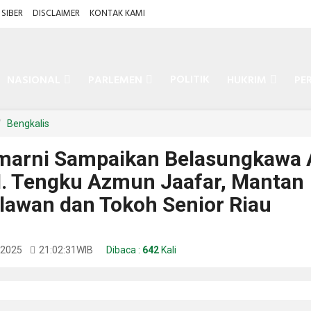
SIBER
DISCLAIMER
KONTAK KAMI
POLITIK
NASIONAL
PARLEMEN
HUKRIM
PE
Bengkalis
marni Sampaikan Belasungkawa 
. Tengku Azmun Jaafar, Mantan
alawan dan Tokoh Senior Riau
 2025
21:02:31
WIB
Dibaca :
642
Kali