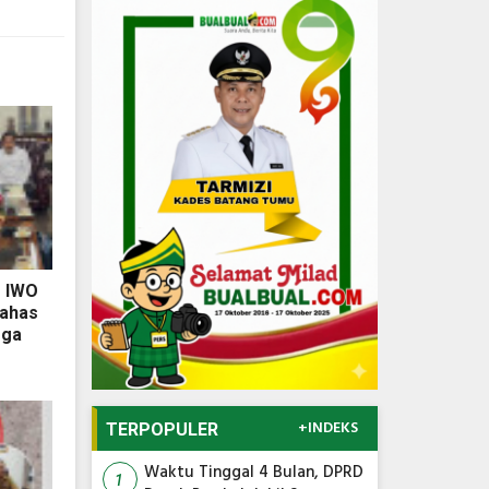
P IWO
Bahas
gga
+INDEKS
TERPOPULER
Waktu Tinggal 4 Bulan, DPRD
1