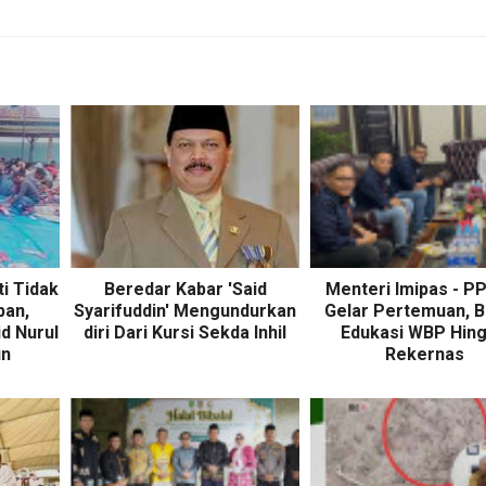
i Tidak
Beredar Kabar 'Said
Menteri Imipas - P
ban,
Syarifuddin' Mengundurkan
Gelar Pertemuan, 
d Nurul
diri Dari Kursi Sekda Inhil
Edukasi WBP Hin
un
Rekernas