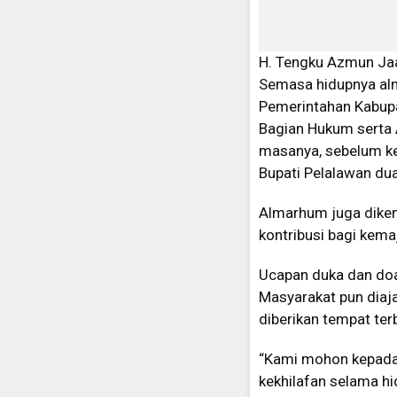
H. Tengku Azmun Jaa
Semasa hidupnya alm
Pemerintahan Kabupa
Bagian Hukum serta 
masanya, sebelum k
Bupati Pelalawan dua
Almarhum juga diken
kontribusi bagi kema
Ucapan duka dan doa
Masyarakat pun dia
diberikan tempat terb
“Kami mohon kepada
kekhilafan selama hid