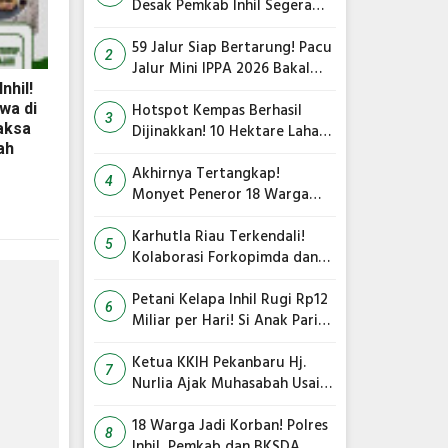
Desak Pemkab Inhil Segera
Lelang Pasar Yos Sudarso
59 Jalur Siap Bertarung! Pacu
2
Jalur Mini IPPA 2026 Bakal
Gegarkan Tepian Ronge Biru
nhil!
Hotspot Kempas Berhasil
wa di
3
aksa
Dijinakkan! 10 Hektare Lahan
ah
Gambut Terbakar, Kapolres
Inhil Pimpin Langsung
Akhirnya Tertangkap!
4
Pemadaman
Monyet Peneror 18 Warga
Tembilahan Masuk Perangkap
Karhutla Riau Terkendali!
5
Kolaborasi Forkopimda dan
Satgas Gabungan Jadi Kunci
Utama
Petani Kelapa Inhil Rugi Rp12
6
Miliar per Hari! Si Anak Parit
Bongkar Penyebab Harga
Terus Anjlok
Ketua KKIH Pekanbaru Hj.
7
Nurlia Ajak Muhasabah Usai
18 Warga Jadi Korban
Serangan Monyet di
18 Warga Jadi Korban! Polres
8
Tembilahan
Inhil, Pemkab dan BKSDA