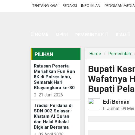
TENTANG KAMI
REDAKSI
INFO IKLAN
PEDOMAN MEDIA 
HOME
OPINI
PEMERINTAH
RIAU
Home
Pemerintah
PILIHAN
Ratusan Peserta
Bupati Kas
Meriahkan Fun Run
Wafatnya H
8K di Polres Inhu,
Semarak Hari
Bupati Pel
Bhayangkara ke-80
21 Juni 2026
Edi Bernan
Tradisi Perdana di
Jumat, 09 Mei
SDN 002 Selayar -
Khatam Al Quran
dan Halal Bihalal
Digelar Bersama
02 April 2026