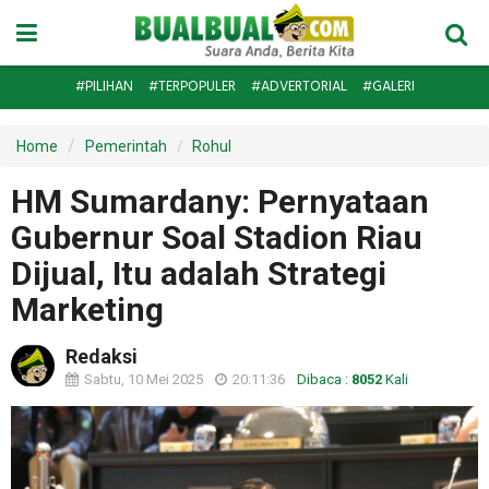
#PILIHAN
#TERPOPULER
#ADVERTORIAL
#GALERI
Home
Pemerintah
Rohul
HM Sumardany: Pernyataan
Gubernur Soal Stadion Riau
Dijual, Itu adalah Strategi
Marketing
Redaksi
Sabtu, 10 Mei 2025
20:11:36
Dibaca :
8052
Kali