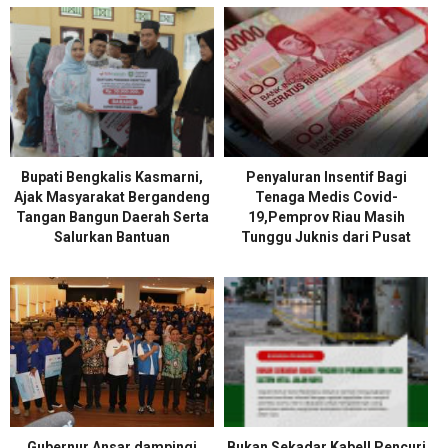
Bupati Bengkalis Kasmarni,
Penyaluran Insentif Bagi
Ajak Masyarakat Bergandeng
Tenaga Medis Covid-
Tangan Bangun Daerah Serta
19,Pemprov Riau Masih
Salurkan Bantuan
Tunggu Juknis dari Pusat
Gubernur Ansar dampingi
Bukan Sekadar Kabel! Pencuri