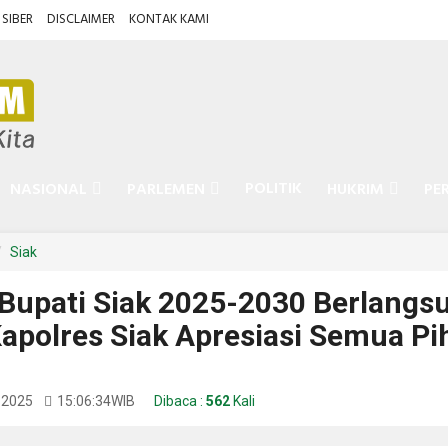
SIBER
DISCLAIMER
KONTAK KAMI
POLITIK
NASIONAL
PARLEMEN
HUKRIM
PE
Siak
 Bupati Siak 2025-2030 Berlangs
Kapolres Siak Apresiasi Semua Pi
 2025
15:06:34
WIB
Dibaca :
562
Kali