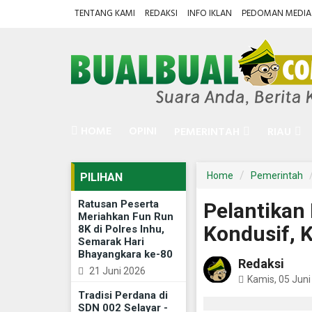
TENTANG KAMI
REDAKSI
INFO IKLAN
PEDOMAN MEDIA 
HOME
OPINI
PEMERINTAH
RIAU
Home
Pemerintah
PILIHAN
Ratusan Peserta
Pelantikan
Meriahkan Fun Run
Kondusif, 
8K di Polres Inhu,
Semarak Hari
Bhayangkara ke-80
Redaksi
21 Juni 2026
Kamis, 05 Juni
Tradisi Perdana di
SDN 002 Selayar -