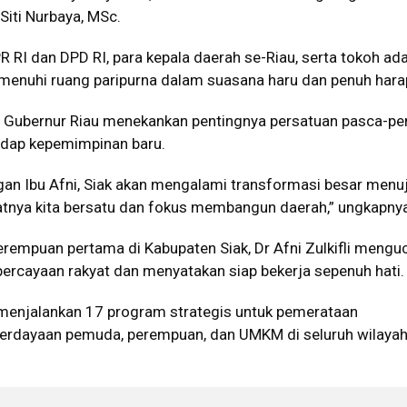
 Siti Nurbaya, MSc.
PR RI dan DPD RI, para kepala daerah se-Riau, serta tokoh ad
enuhi ruang paripurna dalam suasana haru dan penuh hara
 Gubernur Riau menekankan pentingnya persatuan pasca-pe
adap kepemimpinan baru.
gan Ibu Afni, Siak akan mengalami transformasi besar menu
tnya kita bersatu dan fokus membangun daerah,” ungkapnya
rempuan pertama di Kabupaten Siak, Dr Afni Zulkifli mengu
percayaan rakyat dan menyatakan siap bekerja sepenuh hati.
enjalankan 17 program strategis untuk pemerataan
dayaan pemuda, perempuan, dan UMKM di seluruh wilayah 