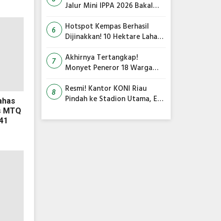
Jalur Mini IPPA 2026 Bakal
Gegarkan Tepian Ronge Biru
Hotspot Kempas Berhasil
6
Dijinakkan! 10 Hektare Lahan
Gambut Terbakar, Kapolres
Inhil Pimpin Langsung
Akhirnya Tertangkap!
7
Pemadaman
Monyet Peneror 18 Warga
Tembilahan Masuk Perangkap
Resmi! Kantor KONI Riau
8
Pindah ke Stadion Utama, Eks
ahas
PON 2012 Mulai Dihidupkan
as MTQ
-41