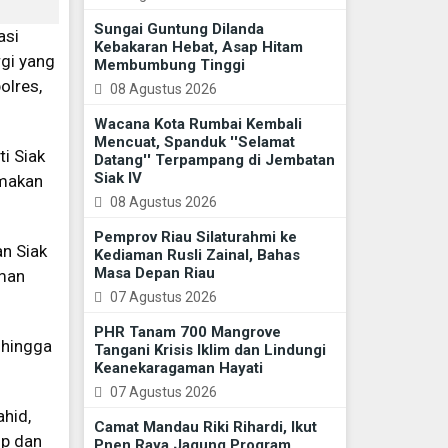
Sungai Guntung Dilanda
asi
Kebakaran Hebat, Asap Hitam
rgi yang
Membumbung Tinggi
olres,
08 Agustus 2026
Wacana Kota Rumbai Kembali
Mencuat, Spanduk ''Selamat
ti Siak
Datang'' Terpampang di Jembatan
Siak IV
 makan
08 Agustus 2026
Pemprov Riau Silaturahmi ke
an Siak
Kediaman Rusli Zainal, Bahas
Masa Depan Riau
aman
07 Agustus 2026
PHR Tanam 700 Mangrove
 hingga
Tangani Krisis Iklim dan Lindungi
Keanekaragaman Hayati
07 Agustus 2026
ahid,
Camat Mandau Riki Rihardi, Ikut
up dan
Pnen Raya Jagung Program