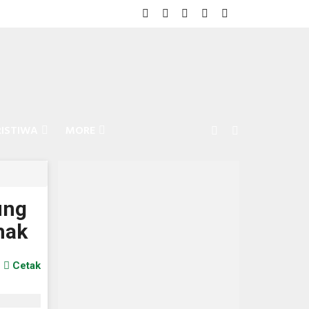
RISTIWA
MORE
ung
hak
Cetak