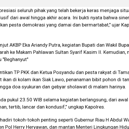
esiasi seluruh pihak yang telah bekerja keras menjaga situ
sif dari awal hingga akhir acara. Ini bukti nyata bahwa sine
kan pesta demokrasi yang damai dan bermartabat," ujar Kap
anjut AKBP Eka Ariandy Putra, kegiatan Bupati dan Wakil Bupa
 ziarah ke Makam Pahlawan Sultan Syarif Kasim II. Kemudian,
u "Beghanyut"
lantikan TP PKK dan Ketua Posyandu dan pesta rakyat di Tam
t ikan di kolam ikan Siak Lawo, penanaman bibit pohon di t
hingga doa syukuran dan gebyar sholawat di malam harinya.
ada pukul 23.50 WIB selama kegiatan berlangsung, dari awal
man, tertib, lancar dan kondusif,” ungkap Kapolres.
dihadiri tokoh-tokoh penting seperti Gubernur Riau H Abdul W
jen Pol Herry Heryawan, dan mantan Menteri Lingkungan Hid