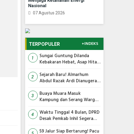
Menjaga Ketahanan Energi
Nasional
07 Agustus 2026
+INDEKS
TERPOPULER
Sungai Guntung Dilanda
1
Kebakaran Hebat, Asap Hitam
Membumbung Tinggi
Sejarah Baru! Almarhum
2
Abdul Razak Ardi Dianugerahi
Gelar Tokoh Pejuang Daerah
Provinsi Riau
Buaya Muara Masuk
3
Kampung dan Serang Warga,
Ini Imbauan Damkar
Waktu Tinggal 4 Bulan, DPRD
4
Desak Pemkab Inhil Segera
Lelang Pasar Yos Sudarso
59 Jalur Siap Bertarung! Pacu
5