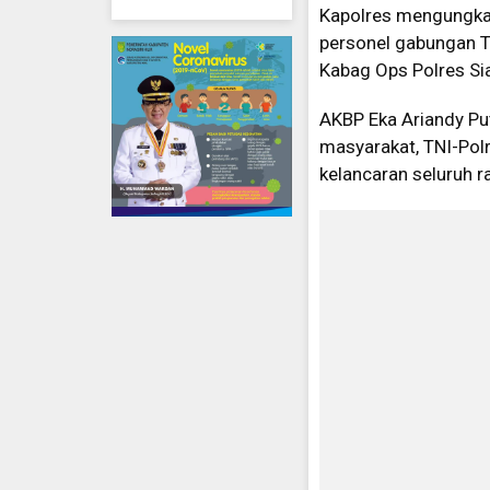
Kapolres mengungkap
personel gabungan TN
Kabag Ops Polres Sia
AKBP Eka Ariandy Put
masyarakat, TNI-Polr
kelancaran seluruh r