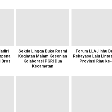
adiri
Sekda Lingga Buka Resmi
Forum LLAJ Inhu B
mpena
Kegiatan Malam Kesenian
Rekayasa Lalu Lint
 Bros
Kolaborasi PGRI Dua
Provinsi Riau ke
Kecamatan